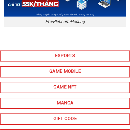
Pro-Platinum-Hosting
ESPORTS
GAME MOBILE
GAME NFT
MANGA
GIFT CODE