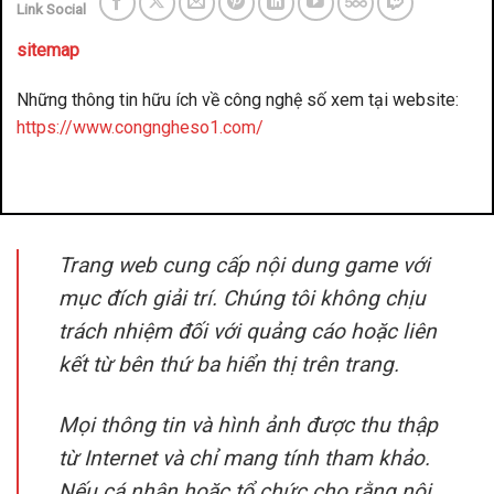
Link Social
sitemap
Những thông tin hữu ích về công nghệ số xem tại website:
https://www.congngheso1.com/
đánh bài đổi thưởng
benbet
Trang web cung cấp nội dung game với
mục đích giải trí. Chúng tôi không chịu
trách nhiệm đối với quảng cáo hoặc liên
kết từ bên thứ ba hiển thị trên trang.
Mọi thông tin và hình ảnh được thu thập
từ Internet và chỉ mang tính tham khảo.
Nếu cá nhân hoặc tổ chức cho rằng nội