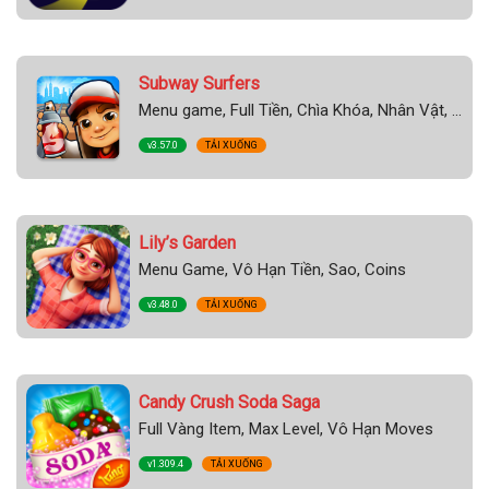
Subway Surfers
Menu game, Full Tiền, Chìa Khóa, Nhân Vật, Full Tất Cả, Bất Tử, Nhảy Cao
v3.57.0
TẢI XUỐNG
Lily’s Garden
Menu Game, Vô Hạn Tiền, Sao, Coins
v3.48.0
TẢI XUỐNG
Candy Crush Soda Saga
Full Vàng Item, Max Level, Vô Hạn Moves
v1.309.4
TẢI XUỐNG