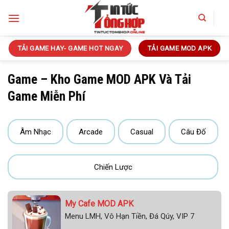
Bỏ
qua
nội
dung
TẢI GAME HAY- GAME HOT NGAY
TẢI GAME MOD APK
Game – Kho Game MOD APK Và Tải
Game Miễn Phí
Âm Nhạc
Arcade
Casual
Câu Đố
Chiến Lược
My Cafe MOD APK
Menu LMH, Vô Hạn Tiền, Đá Qúy, VIP 7