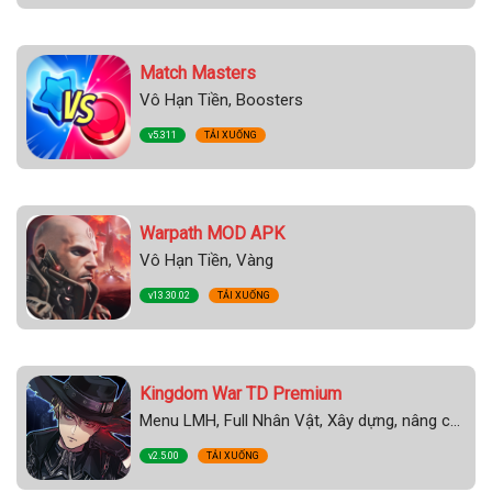
Match Masters
Vô Hạn Tiền, Boosters
v5.311
TẢI XUỐNG
Warpath MOD APK
Vô Hạn Tiền, Vàng
v13.30.02
TẢI XUỐNG
Kingdom War TD Premium
Menu LMH, Full Nhân Vật, Xây dựng, nâng cấp, Sát Thương Cao, Bất tử
v2.5.00
TẢI XUỐNG