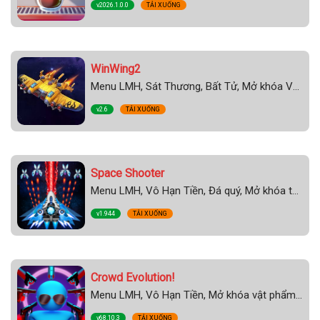
v2026.1.0.0
TẢI XUỐNG
WinWing2
Menu LMH, Sát Thương, Bất Tử, Mở khóa Vũ Khí
v2.6
TẢI XUỐNG
Space Shooter
Menu LMH, Vô Hạn Tiền, Đá quý, Mở khóa tất cả, Vip, Auto Kill, Chơi Online PvP
v1.944
TẢI XUỐNG
Crowd Evolution!
Menu LMH, Vô Hạn Tiền, Mở khóa vật phẩm, Xóa Ads
v68.10.3
TẢI XUỐNG