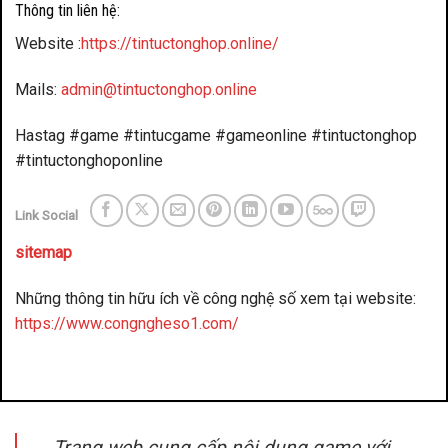
Thông tin liên hệ:
Website :
https://tintuctonghop.online/
Mails:
admin@tintuctonghop.online
Hastag #game #tintucgame #gameonline #tintuctonghop
#tintuctonghoponline
Link Social
sitemap
Những thông tin hữu ích về công nghệ số xem tại website:
https://www.congngheso1.com/
đánh bài đổi thưởng
benbet
Trang web cung cấp nội dung game với