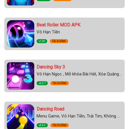
Beat Roller MOD APK
Vô Hạn Tiền
v1.39
TẢI XUỐNG
Dancing Sky 3
Vô Hạn Ngọc , Mở khóa Bài Hát, Xóa Quảng Cáo, Mua Sắm Miễn Phí
v2.2.7
TẢI XUỐNG
Dancing Road
Menu Game, Vô Hạn Tiền, Trái Tim, Không Quảng Cáo
v3.0.2
TẢI XUỐNG