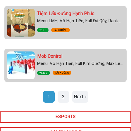
Tiệm Lẩu Đường Hạnh Phúc
Menu LMH, Vô Hạn Tiền, Full Đá Qúy, Rank Cao
v5.3.2
TẢI XUỐNG
Mob Control
Menu, Vô Hạn Tiền, Full Kim Cương, Max Level, Phần Thưởng
v3.10.3
TẢI XUỐNG
1
2
Next »
ESPORTS