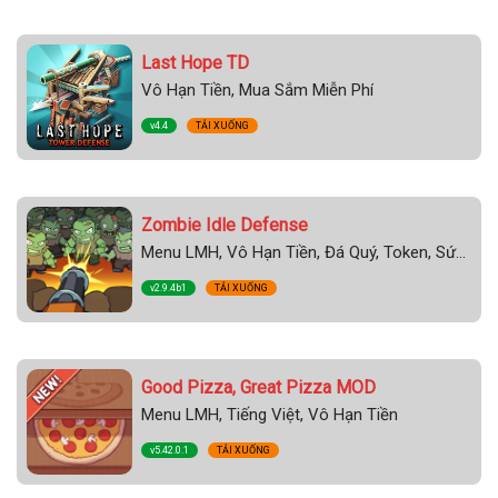
Last Hope TD
Vô Hạn Tiền, Mua Sắm Miễn Phí
v4.4
TẢI XUỐNG
Zombie Idle Defense
Menu LMH, Vô Hạn Tiền, Đá Quý, Token, Sức chịu đựng, VIP
v2.9.4b1
TẢI XUỐNG
Good Pizza, Great Pizza MOD
Menu LMH, Tiếng Việt, Vô Hạn Tiền
v5.42.0.1
TẢI XUỐNG