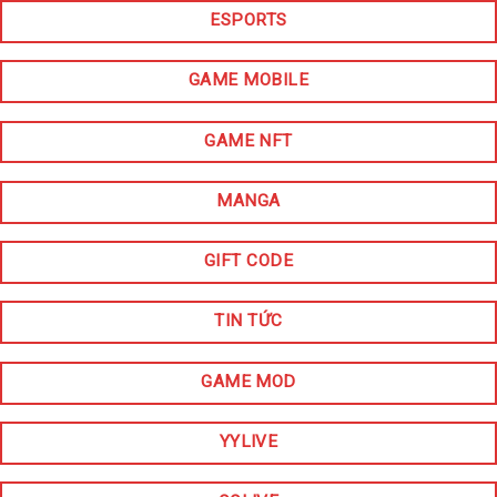
ESPORTS
GAME MOBILE
GAME NFT
MANGA
GIFT CODE
TIN TỨC
GAME MOD
YYLIVE