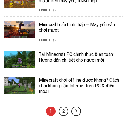
mượt trên máy yếu, RAM thấp
1 BÌNH LUẬN
Minecraft cấu hình thấp – Máy yếu vẫn
chơi mượt
1 BÌNH LUẬN
Tải Minecraft PC chính thức & an toàn:
Hướng dẫn chi tiết cho người mới
Minecraft chơi offline được không? Cách
chơi không cần Internet trên PC & điện
thoại
1
2