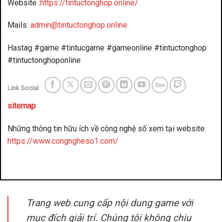
Website :
https://tintuctonghop.online/
Mails:
admin@tintuctonghop.online
Hastag #game #tintucgame #gameonline #tintuctonghop
#tintuctonghoponline
Link Social
sitemap
Những thông tin hữu ích về công nghệ số xem tại website:
https://www.congngheso1.com/
đánh bài đổi thưởng
benbet
Trang web cung cấp nội dung game với
mục đích giải trí. Chúng tôi không chịu