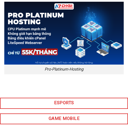
Pro-Platinum-Hosting
ESPORTS
GAME MOBILE