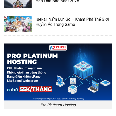
Hấp Dẫn Bậc Nhất 2025
Isekai: Nấm Lùn Go – Khám Phá Thế Giới
Huyền Ảo Trong Game
Pro-Platinum-Hosting