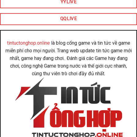
YYLIVE
QQLIVE
tintuctonghop.online
là blog cổng game và tin tức về game
miễn phí cho mọi người. Trang web update tin tức game mới
nhất, game hay đang chơi.. Đánh giá các Game hay đang
chơi, công nghệ Game trong nước và thế giới cực nhanh,
cùng thư viên trò chơi đầy đủ nhất.