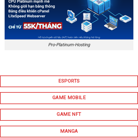
Pro-Platinum-Hosting
ESPORTS
GAME MOBILE
GAME NFT
MANGA