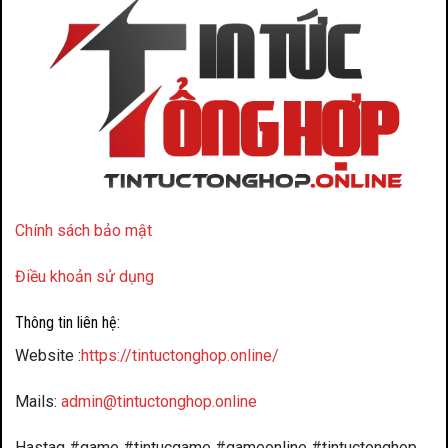
Chính sách bảo mật
Điều khoản sử dụng
Thông tin liên hệ:
Website :
https://tintuctonghop.online/
Mails:
admin@tintuctonghop.online
Hastag #game #tintucgame #gameonline #tintuctonghop