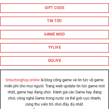
GIFT CODE
TIN TỨC
GAME MOD
YYLIVE
QQLIVE
tintuctonghop.online
là blog cổng game và tin tức về game
miễn phí cho mọi người. Trang web update tin tức game mới
nhất, game hay đang chơi.. Đánh giá các Game hay đang
chơi, công nghệ Game trong nước và thế giới cực nhanh,
cùng thư viên trò chơi đầy đủ nhất.