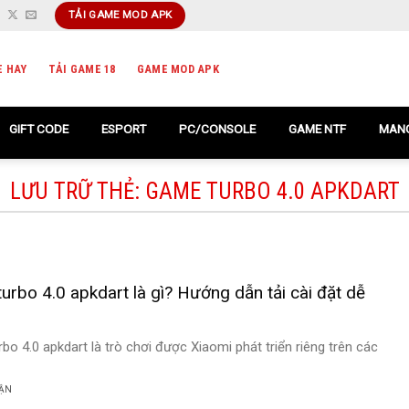
TẢI GAME MOD APK
E HAY
TẢI GAME 18
GAME MOD APK
GIFT CODE
ESPORT
PC/CONSOLE
GAME NTF
MANG
LƯU TRỮ THẺ:
GAME TURBO 4.0 APKDART
urbo 4.0 apkdart là gì? Hướng dẫn tải cài đặt dễ
bo 4.0 apkdart là trò chơi được Xiaomi phát triển riêng trên các
UẬN