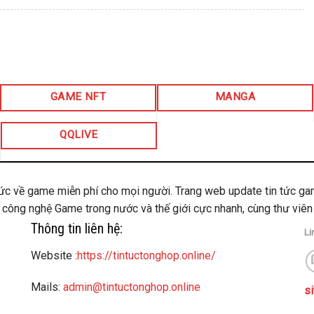
GAME NFT
MANGA
QQLIVE
tức về game miễn phí cho mọi người. Trang web update tin tức ga
công nghệ Game trong nước và thế giới cực nhanh, cùng thư viên 
Thông tin liên hệ:
Li
Website :
https://tintuctonghop.online/
Mails:
admin@tintuctonghop.online
s