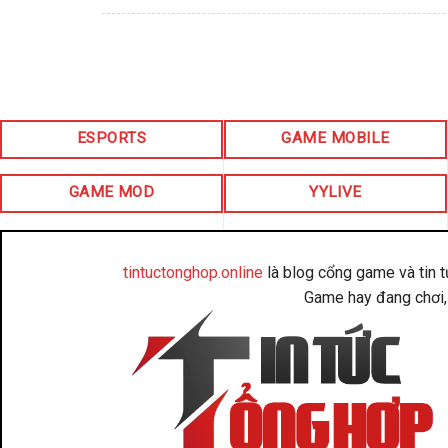
ESPORTS
GAME MOBILE
GAME MOD
YYLIVE
tintuctonghop.online
là blog cổng game và tin 
Game hay đang chơi, 