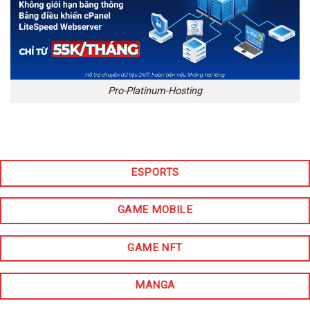
Pro-Platinum-Hosting
ESPORTS
GAME MOBILE
GAME NFT
MANGA