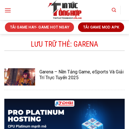
Bỏ
qua
nội
dung
TẢI GAME HAY- GAME HOT NGAY
TẢI GAME MOD APK
LƯU TRỮ THẺ:
GARENA
Garena – Nền Tảng Game, eSports Và Giải
Trí Trực Tuyến 2025