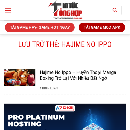
Bỏ
qua
nội
dung
TẢI GAME HAY- GAME HOT NGAY
TẢI GAME MOD APK
LƯU TRỮ THẺ:
HAJIME NO IPPO
Hajime No Ippo – Huyền Thoại Manga
Boxing Trở Lại Với Nhiều Bất Ngờ
2 BÌNH LUẬN