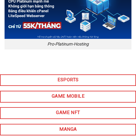
Pro-Platinum-Hosting
ESPORTS
GAME MOBILE
GAME NFT
MANGA