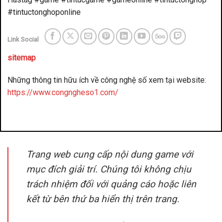
#tintuctonghoponline
Link Social
sitemap
Những thông tin hữu ích về công nghệ số xem tại website:
https://www.congngheso1.com/
đánh bài đổi thưởng
benbet
Trang web cung cấp nội dung game với
mục đích giải trí. Chúng tôi không chịu
trách nhiệm đối với quảng cáo hoặc liên
kết từ bên thứ ba hiển thị trên trang.