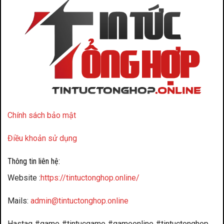
Chính sách bảo mật
Điều khoản sử dụng
Thông tin liên hệ:
Website :
https://tintuctonghop.online/
Mails:
admin@tintuctonghop.online
Hastag #game #tintucgame #gameonline #tintuctonghop