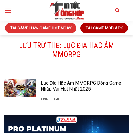
Bỏ
qua
nội
dung
TẢI GAME HAY- GAME HOT NGAY
TẢI GAME MOD APK
LƯU TRỮ THẺ:
LỤC ĐỊA HẮC ÁM
MMORPG
Lục Địa Hắc Ám MMORPG Dòng Game
Nhập Vai Hot Nhất 2025
1 BÌNH LUẬN