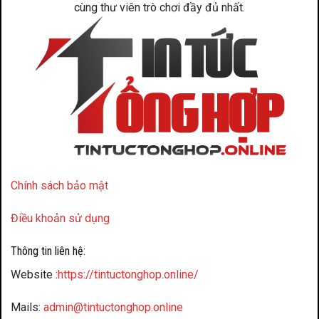
cùng thư viên trò chơi đầy đủ nhất.
Chính sách bảo mật
Điều khoản sử dụng
Thông tin liên hệ:
Website :
https://tintuctonghop.online/
Mails:
admin@tintuctonghop.online