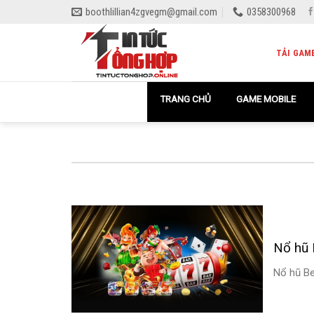
Bỏ
boothlillian4zgvegm@gmail.com
0358300968
qua
nội
TẢI GAM
dung
TRANG CHỦ
GAME MOBILE
Nổ hũ 
Nổ hũ Be