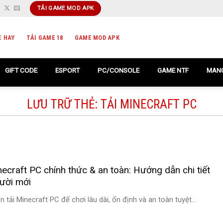
TẢI GAME MOD APK
E HAY
TẢI GAME 18
GAME MOD APK
GIFT CODE
ESPORT
PC/CONSOLE
GAME NTF
MANG
LƯU TRỮ THẺ:
TẢI MINECRAFT PC
necraft PC chính thức & an toàn: Hướng dẫn chi tiết
ười mới
 tải Minecraft PC để chơi lâu dài, ổn định và an toàn tuyệt...