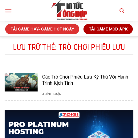
Bỏ
qua
nội
dung
TẢI GAME HAY- GAME HOT NGAY
TẢI GAME MOD APK
LƯU TRỮ THẺ:
TRÒ CHƠI PHIÊU LƯU
Các Trò Chơi Phiêu Lưu Kỳ Thú Với Hành
Trình Kịch Tính
3 BÌNH LUẬN