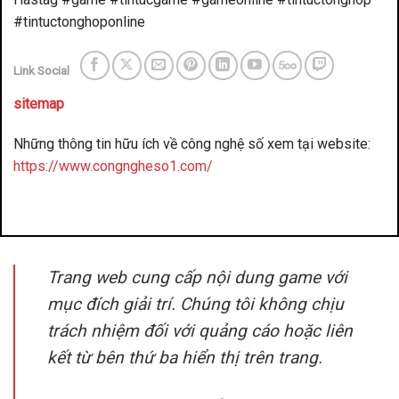
#tintuctonghoponline
Link Social
sitemap
Những thông tin hữu ích về công nghệ số xem tại website:
https://www.congngheso1.com/
đánh bài đổi thưởng
benbet
Trang web cung cấp nội dung game với
mục đích giải trí. Chúng tôi không chịu
trách nhiệm đối với quảng cáo hoặc liên
kết từ bên thứ ba hiển thị trên trang.