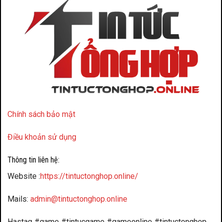
Chính sách bảo mật
Điều khoản sử dụng
Thông tin liên hệ:
Website :
https://tintuctonghop.online/
Mails:
admin@tintuctonghop.online
Hastag #game #tintucgame #gameonline #tintuctonghop