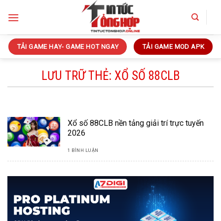
Bỏ
qua
nội
dung
TẢI GAME HAY- GAME HOT NGAY
TẢI GAME MOD APK
LƯU TRỮ THẺ:
XỔ SỐ 88CLB
Xổ số 88CLB nền tảng giải trí trực tuyến
2026
1 BÌNH LUẬN