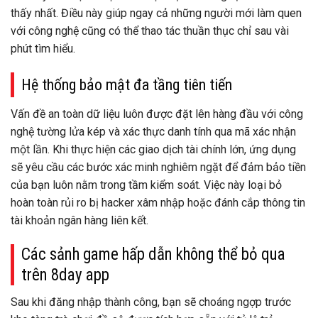
thấy nhất. Điều này giúp ngay cả những người mới làm quen
với công nghệ cũng có thể thao tác thuần thục chỉ sau vài
phút tìm hiểu.
Hệ thống bảo mật đa tầng tiên tiến
Vấn đề an toàn dữ liệu luôn được đặt lên hàng đầu với công
nghệ tường lửa kép và xác thực danh tính qua mã xác nhận
một lần. Khi thực hiện các giao dịch tài chính lớn, ứng dụng
sẽ yêu cầu các bước xác minh nghiêm ngặt để đảm bảo tiền
của bạn luôn nằm trong tầm kiểm soát. Việc này loại bỏ
hoàn toàn rủi ro bị hacker xâm nhập hoặc đánh cắp thông tin
tài khoản ngân hàng liên kết.
Các sảnh game hấp dẫn không thể bỏ qua
trên 8day app
Sau khi đăng nhập thành công, bạn sẽ choáng ngợp trước