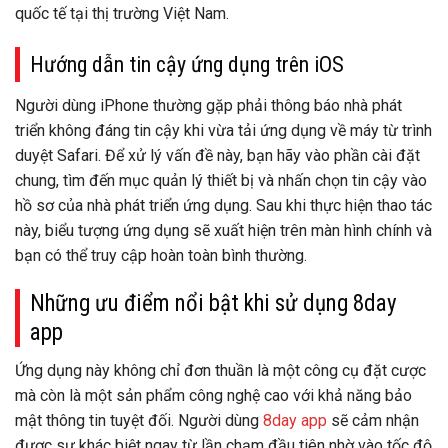
quốc tế tại thị trường Việt Nam.
Hướng dẫn tin cậy ứng dụng trên iOS
Người dùng iPhone thường gặp phải thông báo nhà phát
triển không đáng tin cậy khi vừa tải ứng dụng về máy từ trình
duyệt Safari. Để xử lý vấn đề này, bạn hãy vào phần cài đặt
chung, tìm đến mục quản lý thiết bị và nhấn chọn tin cậy vào
hồ sơ của nhà phát triển ứng dụng. Sau khi thực hiện thao tác
này, biểu tượng ứng dụng sẽ xuất hiện trên màn hình chính và
bạn có thể truy cập hoàn toàn bình thường.
Những ưu điểm nổi bật khi sử dụng 8day
app
Ứng dụng này không chỉ đơn thuần là một công cụ đặt cược
mà còn là một sản phẩm công nghệ cao với khả năng bảo
mật thông tin tuyệt đối. Người dùng
8day app
sẽ cảm nhận
được sự khác biệt ngay từ lần chạm đầu tiên nhờ vào tốc độ