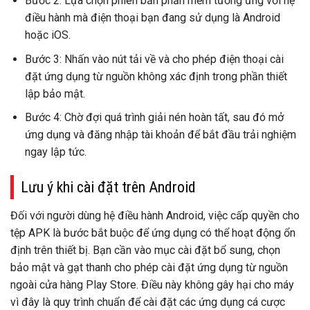
Bước 2: Lựa chọn phiên bản phần mềm tương ứng với hệ
điều hành mà điện thoại bạn đang sử dụng là Android
hoặc iOS.
Bước 3: Nhấn vào nút tải về và cho phép điện thoại cài
đặt ứng dụng từ nguồn không xác định trong phần thiết
lập bảo mật.
Bước 4: Chờ đợi quá trình giải nén hoàn tất, sau đó mở
ứng dụng và đăng nhập tài khoản để bắt đầu trải nghiệm
ngay lập tức.
Lưu ý khi cài đặt trên Android
Đối với người dùng hệ điều hành Android, việc cấp quyền cho
tệp APK là bước bắt buộc để ứng dụng có thể hoạt động ổn
định trên thiết bị. Bạn cần vào mục cài đặt bổ sung, chọn
bảo mật và gạt thanh cho phép cài đặt ứng dụng từ nguồn
ngoài cửa hàng Play Store. Điều này không gây hại cho máy
vì đây là quy trình chuẩn để cài đặt các ứng dụng cá cược