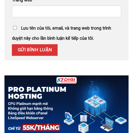
Trang web
Lưu tên của tôi, email, và trang web trong trình
duyệt này cho lần bình luận kế tiếp của tôi.