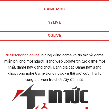
GAME MOD
YYLIVE
QQLIVE
tintuctonghop.online
là blog cổng game và tin tức về game
miễn phí cho mọi người. Trang web update tin tức game mới
nhất, game hay đang chơi.. Đánh giá các Game hay đang
chơi, công nghệ Game trong nước và thế giới cực nhanh,
cùng thư viên trò chơi đầy đủ nhất.