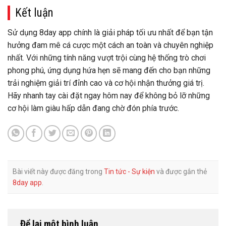
Kết luận
Sử dụng 8day app chính là giải pháp tối ưu nhất để bạn tận
hưởng đam mê cá cược một cách an toàn và chuyên nghiệp
nhất. Với những tính năng vượt trội cùng hệ thống trò chơi
phong phú, ứng dụng hứa hẹn sẽ mang đến cho bạn những
trải nghiệm giải trí đỉnh cao và cơ hội nhận thưởng giá trị.
Hãy nhanh tay cài đặt ngay hôm nay để không bỏ lỡ những
cơ hội làm giàu hấp dẫn đang chờ đón phía trước.
Bài viết này được đăng trong
Tin tức - Sự kiện
và được gắn thẻ
8day app
.
Để lại một bình luận