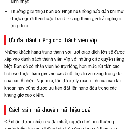
sinh nhật.
Thưởng giới thiệu bạn bè: Nhận hoa hồng hấp dẫn khi mời
được người thân hoặc bạn bè cùng tham gia trải nghiệm
ứng dụng.
Ưu đãi dành riêng cho thành viên Vip
Những khách hàng trung thành với lượt giao dịch lớn sẽ được
xếp vào danh sách thành viên Vip với những đặc quyền riêng
biệt. Bạn sẽ có nhân viên hỗ trợ riêng, hạn mức rút tiền cao
hơn và được tham gia vào các buổi tiệc tri ân sang trọng do
nhà cái tổ chức. Ngoài ra, tốc độ xử lý giao dịch của các tài
khoản này cũng được ưu tiên đặt lên hàng đầu trong các
khung giờ cao điểm.
Cách săn mã khuyến mãi hiệu quả
Để nhận được nhiều ưu đãi nhất, người chơi nên thường
xuyên kiểm tra mục thông báo trên ứng dụng và tham gia