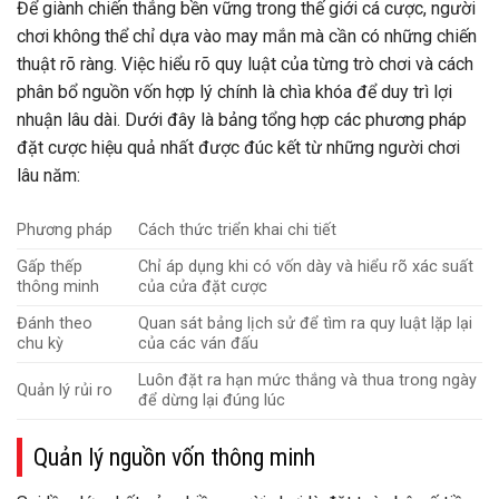
Để giành chiến thắng bền vững trong thế giới cá cược, người
chơi không thể chỉ dựa vào may mắn mà cần có những chiến
thuật rõ ràng. Việc hiểu rõ quy luật của từng trò chơi và cách
phân bổ nguồn vốn hợp lý chính là chìa khóa để duy trì lợi
nhuận lâu dài. Dưới đây là bảng tổng hợp các phương pháp
đặt cược hiệu quả nhất được đúc kết từ những người chơi
lâu năm:
Phương pháp
Cách thức triển khai chi tiết
Gấp thếp
Chỉ áp dụng khi có vốn dày và hiểu rõ xác suất
thông minh
của cửa đặt cược
Đánh theo
Quan sát bảng lịch sử để tìm ra quy luật lặp lại
chu kỳ
của các ván đấu
Luôn đặt ra hạn mức thắng và thua trong ngày
Quản lý rủi ro
để dừng lại đúng lúc
Quản lý nguồn vốn thông minh