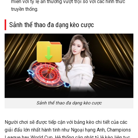
miền với tỷ lệ ăn thưởng vượt trội so với các hình thức
truyền thống.
Sảnh thể thao đa dạng kèo cược
Sảnh thể thao đa dạng kèo cược
Người chơi sẽ được tiếp cận với bảng kèo chi tiết của các
giải đấu lớn nhất hành tinh như Ngoại hạng Anh, Champions
League hay World Cup. Hệ thống cập nhật tỷ lệ kèo liên tục