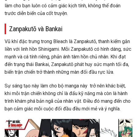
làm cho bạn luôn có cảm giác kịch tính, không thể đoán
trước diễn biến của cốt truyện.
Zanpakutō và Bankai
Vũ khí đặc trưng trong Bleach là Zanpakutō, thanh kiếm gắn
liền với linh hồn Shinigami. Mỗi Zanpakutō có hình dáng, sức
mạnh và cá tính riêng, phản ánh tâm hồn chủ nhân. Khi đạt
đến trạng thái Bankai, Zanpakutō phát huy sức mạnh tối đa,
biến trận chiến trở thành những màn đối đầu rực lửa.
Sự sáng tạo này làm cho bộ manga này trở nên khác biệt,
khi mỗi trận chiến không chỉ là đấu kỹ năng mà còn là hành
trình khám phá bản ngã của nhân vật. Điều đó mang đến cho
bạn cảm giác mỗi cuộc đối đầu đều mới mẻ và ý nghĩa.