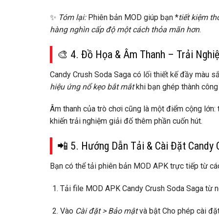
✨
Tóm lại:
Phiên bản MOD giúp bạn *
tiết kiệm t
hàng nghìn cấp độ một cách thỏa mãn hơn
.
🎨 4. Đồ Họa & Âm Thanh – Trải Nghi
Candy Crush Soda Saga có lối thiết kế đầy màu sắ
hiệu ứng nổ kẹo bắt mắt
khi bạn ghép thành công
Âm thanh của trò chơi cũng là một điểm cộng lớn: 
khiến trải nghiệm giải đố thêm phần cuốn hút.
📲 5. Hướng Dẫn Tải & Cài Đặt Cand
Bạn có thể tải phiên bản
MOD APK
trực tiếp từ c
Tải file MOD APK
Candy Crush Soda Saga từ ng
Vào
Cài đặt > Bảo mật
và bật
Cho phép cài đặ