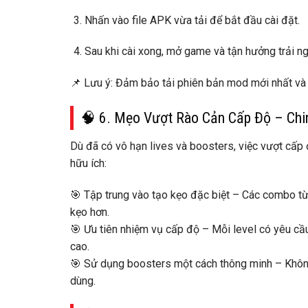
Nhấn vào file APK vừa tải để bắt đầu cài đặt.
Sau khi cài xong, mở game và tận hưởng trải n
📌
Lưu ý:
Đảm bảo tải phiên bản mod mới nhất và từ
🧠 6. Mẹo Vượt Rào Cản Cấp Độ – Ch
Dù đã có vô hạn lives và boosters, việc vượt cấp đ
hữu ích:
🎯
Tập trung vào tạo kẹo đặc biệt
– Các combo từ 4
kẹo hơn.
🎯
Ưu tiên nhiệm vụ cấp độ
– Mỗi level có yêu cầu
cao.
🎯
Sử dụng boosters một cách thông minh
– Không
dùng.