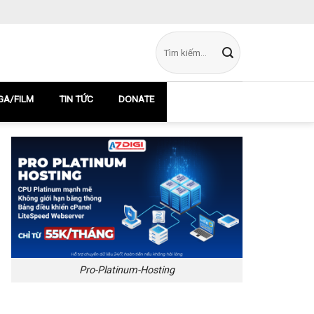
A/FILM
TIN TỨC
DONATE
Pro-Platinum-Hosting