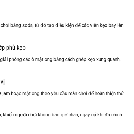
 chơi bằng soda
, từ đó tạo điều kiện để các viên kẹo bay lên
ớp phủ kẹo
 giải phóng các ô mật ong
bằng cách ghép kẹo xung quanh,
vị
ỏa jam hoặc mật ong
theo yêu cầu màn chơi để hoàn thiện thử
 khiến người chơi không bao giờ chán, ngay cả khi đã chinh