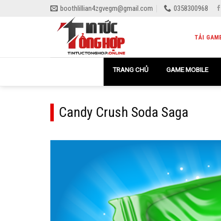
Bỏ
boothlillian4zgvegm@gmail.com
0358300968
qua
nội
TẢI GAM
dung
TRANG CHỦ
GAME MOBILE
Candy Crush Soda Saga