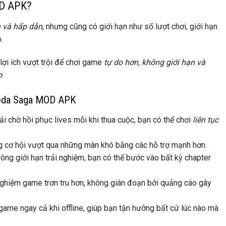
D APK
?
n và hấp dẫn
, nhưng cũng có giới hạn như
số lượt chơi, giới hạn
ó
.
lợi ích vượt trội để chơi game
tự do hơn, không giới hạn và
o
.
Soda Saga MOD APK
i chờ hồi phục lives mỗi khi thua cuộc, bạn có thể chơi
liên tục
 cơ hội vượt qua những màn khó bằng các hỗ trợ mạnh hơn.
ông giới hạn trải nghiệm, bạn có thể bước vào bất kỳ chapter
nghiệm game trơn tru hơn, không gián đoạn bởi quảng cáo gây
game ngay cả khi offline, giúp bạn tận hưởng bất cứ lúc nào mà