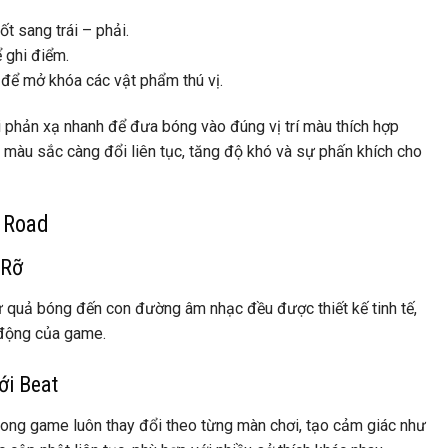
t sang trái – phải.
 ghi điểm.
để mở khóa các vật phẩm thú vị.
i phản xạ nhanh để đưa bóng vào đúng vị trí màu thích hợp
, màu sắc càng đổi liên tục, tăng độ khó và sự phấn khích cho
g Road
 Rỡ
 quả bóng đến con đường âm nhạc đều được thiết kế tinh tế,
i động của game.
ới Beat
trong game luôn thay đổi theo từng màn chơi, tạo cảm giác như