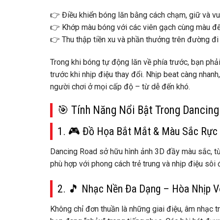
👉
Điều khiển bóng lăn
bằng cách chạm, giữ và vuố
👉
Khớp màu bóng với các viên gạch cùng màu
để
👉
Thu thập tiền xu và phần thưởng
trên đường đi 
Trong khi bóng tự động lăn về phía trước, bạn phả
trước khi nhịp điệu thay đổi. Nhịp beat càng nhanh
người chơi ở mọi cấp độ – từ dễ đến khó.
🎯 Tính Năng Nổi Bật Trong Dancin
1. 🎮
Đồ Họa Bắt Mắt & Màu Sắc Rực
Dancing Road sở hữu hình ảnh 3D đầy màu sắc, từ
phù hợp với phong cách trẻ trung và nhịp điệu sô
2. 🎵
Nhạc Nền Đa Dạng – Hòa Nhịp V
Không chỉ đơn thuần là những giai điệu, âm nhạc 