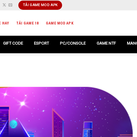
TẢI GAME MOD APK
E HAY
TẢI GAME 18
GAME MOD APK
GIFT CODE
ESPORT
PC/CONSOLE
GAME NTF
MANG