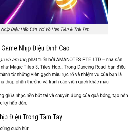
hịp Điệu Hấp Dẫn Với Vô Hạn Tiền & Trái Tim
u Game Nhịp Điệu Đỉnh Cao
ạc và arcade
, phát triển bởi
AMANOTES PTE. LTD
– nhà sản
 như Magic Tiles 3, Tiles Hop… Trong Dancing Road, bạn điều
hành từ những viên gạch màu rực rỡ và nhiệm vụ của bạn là
thu thập phần thưởng và tránh các viên gạch khác màu.
àng giữa
nhạc nền bắt tai và chuyển động của quả bóng
, tạo nên
c kỳ hấp dẫn.
hịp Điệu Trong Tầm Tay
cùng cuốn hút: