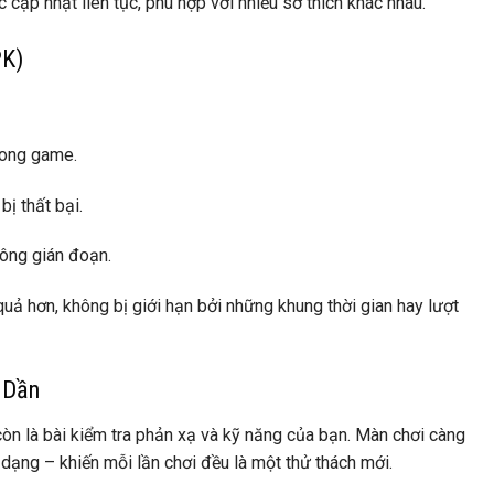
 cập nhật liên tục, phù hợp với nhiều sở thích khác nhau.
PK)
rong game.
ị thất bại.
ông gián đoạn.
ả hơn, không bị giới hạn bởi những khung thời gian hay lượt
 Dần
òn là bài kiểm tra phản xạ và kỹ năng của bạn. Màn chơi càng
dạng – khiến mỗi lần chơi đều là một thử thách mới.