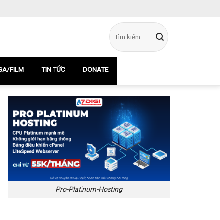
A/FILM
TIN TỨC
DONATE
Pro-Platinum-Hosting