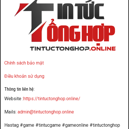
Chính sách bảo mật
Điều khoản sử dụng
Thông tin liên hệ:
Website :
https://tintuctonghop.online/
Mails:
admin@tintuctonghop.online
Hastag #game #tintucgame #gameonline #tintuctonghop