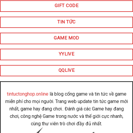
GIFT CODE
TIN TỨC
GAME MOD
YYLIVE
QQLIVE
tintuctonghop.online
là blog cổng game và tin tức về game
miễn phí cho mọi người. Trang web update tin tức game mới
nhất, game hay đang chơi.. Đánh giá các Game hay đang
chơi, công nghệ Game trong nước và thế giới cực nhanh,
cùng thư viên trò chơi đầy đủ nhất.