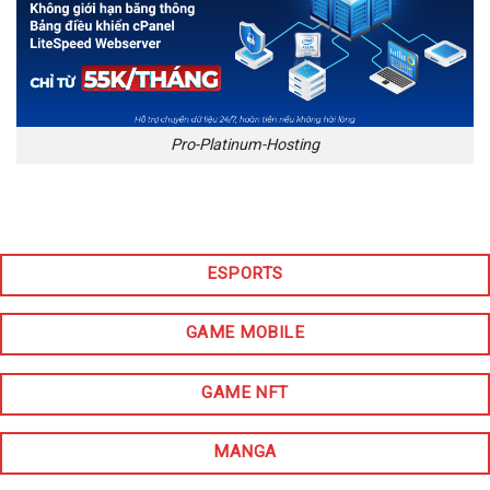
Pro-Platinum-Hosting
ESPORTS
GAME MOBILE
GAME NFT
MANGA