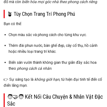
đố mà còn
biến hóa mọi góc nhà theo phong cách riêng
.
🪴 Tùy Chọn Trang Trí Phong Phú
Bạn có thể:
Chọn
màu sắc và phong cách cho từng khu vực
.
Thêm
đài phun nước, bàn ghế đẹp, cây cổ thụ, hồ cảnh
hoặc nhiều loại trang trí khác.
Biến sân vườn thành không gian thư giãn đầy sắc hoa
theo
phong cách cá nhân
.
👉 Sự sáng tạo là
không giới hạn
, từ hiện đại tinh tế đến cổ
điển lãng mạn.
🧑‍🤝‍🧑 Kết Nối Câu Chuyện & Nhân Vật Đặc
Sắc