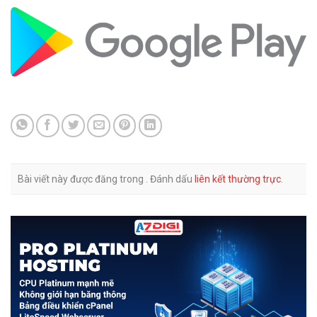
Bài viết này được đăng trong . Đánh dấu
liên kết thường trực
.