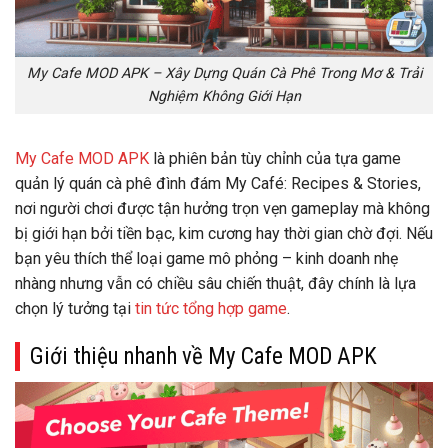
My Cafe MOD APK – Xây Dựng Quán Cà Phê Trong Mơ & Trải
Nghiệm Không Giới Hạn
My Cafe MOD APK
là phiên bản tùy chỉnh của tựa game
quản lý quán cà phê đình đám
My Café: Recipes & Stories
,
nơi người chơi được tận hưởng trọn vẹn gameplay mà không
bị giới hạn bởi tiền bạc, kim cương hay thời gian chờ đợi. Nếu
bạn yêu thích thể loại game mô phỏng – kinh doanh nhẹ
nhàng nhưng vẫn có chiều sâu chiến thuật, đây chính là lựa
chọn lý tưởng tại
tin tức tổng hợp game
.
Giới thiệu nhanh về My Cafe MOD APK