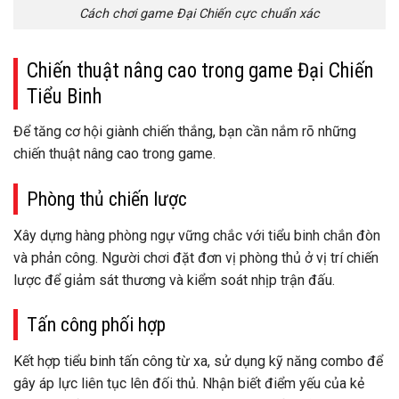
Cách chơi game Đại Chiến cực chuẩn xác
Chiến thuật nâng cao trong game Đại Chiến
Tiểu Binh
Để tăng cơ hội giành chiến thắng, bạn cần nắm rõ những
chiến thuật nâng cao trong game.
Phòng thủ chiến lược
Xây dựng hàng phòng ngự vững chắc với tiểu binh chắn đòn
và phản công. Người chơi đặt đơn vị phòng thủ ở vị trí chiến
lược để giảm sát thương và kiểm soát nhịp trận đấu.
Tấn công phối hợp
Kết hợp tiểu binh tấn công từ xa, sử dụng kỹ năng combo để
gây áp lực liên tục lên đối thủ. Nhận biết điểm yếu của kẻ