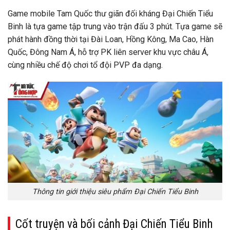
Game mobile Tam Quốc thư giãn đối kháng Đại Chiến Tiểu
Binh là tựa game tập trung vào trận đấu 3 phút. Tựa game sẽ
phát hành đồng thời tại Đài Loan, Hồng Kông, Ma Cao, Hàn
Quốc, Đông Nam Á, hỗ trợ PK liên server khu vực châu Á,
cùng nhiều chế độ chơi tổ đội PVP đa dạng.
Thông tin giới thiệu siêu phẩm Đại Chiến Tiểu Binh
Cốt truyện và bối cảnh Đại Chiến Tiểu Binh