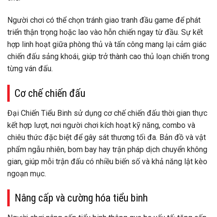
Người chơi có thể chọn tránh giao tranh đầu game để phát
triển thận trọng hoặc lao vào hỗn chiến ngay từ đầu. Sự kết
hợp linh hoạt giữa phòng thủ và tấn công mang lại cảm giác
chiến đấu sảng khoái, giúp trở thành cao thủ loạn chiến trong
từng ván đấu.
Cơ chế chiến đấu
Đại Chiến Tiểu Binh sử dụng cơ chế chiến đấu thời gian thực
kết hợp lượt, nơi người chơi kích hoạt kỹ năng, combo và
chiêu thức đặc biệt để gây sát thương tối đa. Bản đồ và vật
phẩm ngẫu nhiên, bom bay hay trận pháp dịch chuyển không
gian, giúp mỗi trận đấu có nhiều biến số và khả năng lật kèo
ngoạn mục.
Nâng cấp và cường hóa tiểu binh