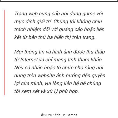
Trang web cung cấp nội dung game với
mục đích giải trí. Chúng tôi không chịu
trách nhiệm đối với quảng cáo hoặc liên
kết từ bên thứ ba hiển thị trên trang.
Mọi thông tin và hình ảnh được thu thập
từ Internet và chỉ mang tính tham khảo.
Nếu cá nhân hoặc tổ chức cho rằng nội
dung trên website ảnh hưởng đến quyền
lợi của mình, vui lòng liên hệ để chúng
tôi xem xét và xử lý phù hợp.
© 2025 Kênh Tin Games