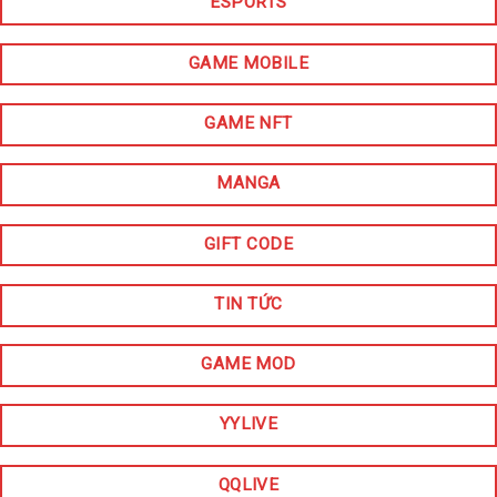
ESPORTS
GAME MOBILE
GAME NFT
MANGA
GIFT CODE
TIN TỨC
GAME MOD
YYLIVE
QQLIVE