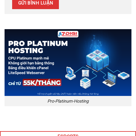
Pro-Platinum-Hosting