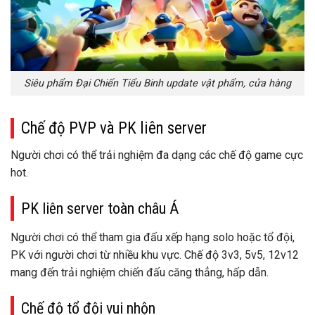
Siêu phẩm Đại Chiến Tiểu Binh update vật phẩm, cửa hàng
Chế độ PVP và PK liên server
Người chơi có thể trải nghiệm đa dạng các chế độ game cực
hot.
PK liên server toàn châu Á
Người chơi có thể tham gia đấu xếp hạng solo hoặc tổ đội,
PK với người chơi từ nhiều khu vực. Chế độ 3v3, 5v5, 12v12
mang đến trải nghiệm chiến đấu căng thẳng, hấp dẫn.
Chế độ tổ đội vui nhộn