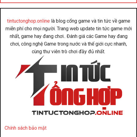
tintuctonghop.online
là blog cổng game và tin tức về game
miễn phí cho mọi người. Trang web update tin tức game mới
nhất, game hay đang chơi.. Đánh giá các Game hay đang
chơi, công nghệ Game trong nước và thế giới cực nhanh,
cùng thư viên trò chơi đầy đủ nhất.
Chính sách bảo mật