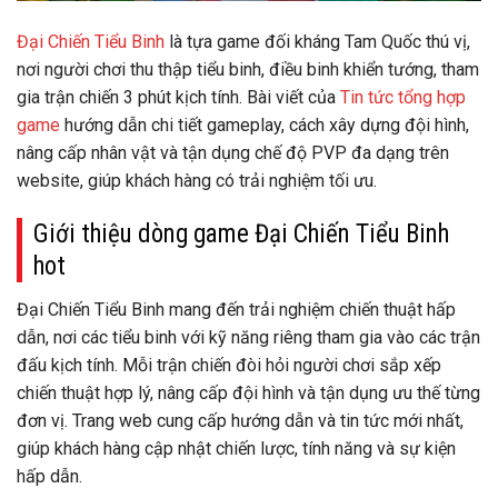
Đại Chiến Tiểu Binh
là tựa game đối kháng Tam Quốc thú vị,
nơi người chơi thu thập tiểu binh, điều binh khiển tướng, tham
gia trận chiến 3 phút kịch tính. Bài viết của
Tin tức tổng hợp
game
hướng dẫn chi tiết gameplay, cách xây dựng đội hình,
nâng cấp nhân vật và tận dụng chế độ PVP đa dạng trên
website, giúp khách hàng có trải nghiệm tối ưu.
Giới thiệu dòng game Đại Chiến Tiểu Binh
hot
Đại Chiến Tiểu Binh mang đến trải nghiệm chiến thuật hấp
dẫn, nơi các tiểu binh với kỹ năng riêng tham gia vào các trận
đấu kịch tính. Mỗi trận chiến đòi hỏi người chơi sắp xếp
chiến thuật hợp lý, nâng cấp đội hình và tận dụng ưu thế từng
đơn vị. Trang web cung cấp hướng dẫn và tin tức mới nhất,
giúp khách hàng cập nhật chiến lược, tính năng và sự kiện
hấp dẫn.