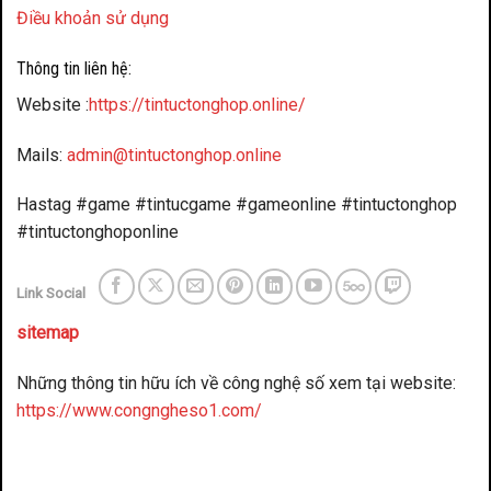
Điều khoản sử dụng
Thông tin liên hệ:
Website :
https://tintuctonghop.online/
Mails:
admin@tintuctonghop.online
Hastag #game #tintucgame #gameonline #tintuctonghop
#tintuctonghoponline
Link Social
sitemap
Những thông tin hữu ích về công nghệ số xem tại website:
https://www.congngheso1.com/
đánh bài đổi thưởng
benbet