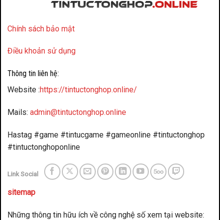
Chính sách bảo mật
Điều khoản sử dụng
Thông tin liên hệ:
Website :
https://tintuctonghop.online/
Mails:
admin@tintuctonghop.online
Hastag #game #tintucgame #gameonline #tintuctonghop
#tintuctonghoponline
Link Social
sitemap
Những thông tin hữu ích về công nghệ số xem tại website: