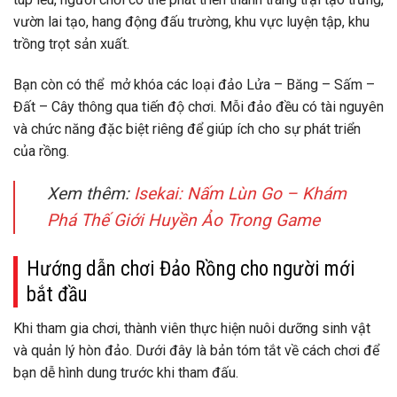
vườn lai tạo, hang động đấu trường, khu vực luyện tập, khu
trồng trọt sản xuất.
Bạn còn có thể mở khóa các loại đảo Lửa – Băng – Sấm –
Đất – Cây thông qua tiến độ chơi. Mỗi đảo đều có tài nguyên
và chức năng đặc biệt riêng để giúp ích cho sự phát triển
của rồng.
Xem thêm:
Isekai: Nấm Lùn Go – Khám
Phá Thế Giới Huyền Ảo Trong Game
Hướng dẫn chơi Đảo Rồng cho người mới
bắt đầu
Khi tham gia chơi, thành viên thực hiện nuôi dưỡng sinh vật
và quản lý hòn đảo. Dưới đây là bản tóm tắt về cách chơi để
bạn dễ hình dung trước khi tham đấu.