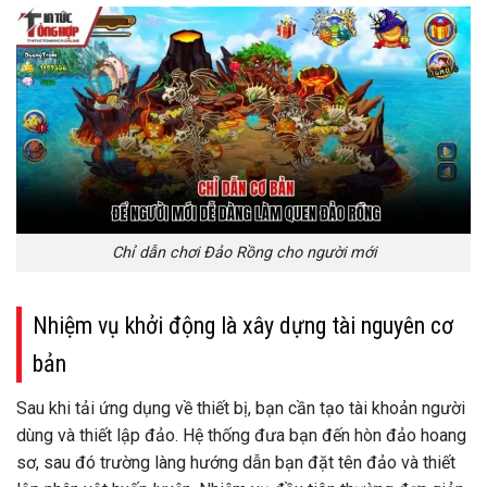
Chỉ dẫn chơi Đảo Rồng cho người mới
Nhiệm vụ khởi động là xây dựng tài nguyên cơ
bản
Sau khi tải ứng dụng về thiết bị, bạn cần tạo tài khoản người
dùng và thiết lập đảo. Hệ thống đưa bạn đến hòn đảo hoang
sơ, sau đó trường làng hướng dẫn bạn đặt tên đảo và thiết