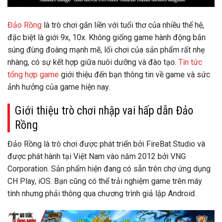
Đảo Rồng
là trò chơi gắn liền với tuổi thơ của nhiều thế hệ,
đặc biệt là giới 9x, 10x. Không giống game hành động bắn
súng đùng đoàng mạnh mẽ, lối chơi của sản phẩm rất nhẹ
nhàng, có sự kết hợp giữa nuôi dưỡng và đào tạo.
Tin tức
tổng hợp game
giới thiệu đến bạn thông tin về game và sức
ảnh hưởng của game hiện nay.
Giới thiệu trò chơi nhập vai hấp dẫn Đảo
Rồng
Đảo Rồng là trò chơi được phát triển bởi FireBat Studio và
được phát hành tại Việt Nam vào năm 2012 bởi VNG
Corporation. Sản phẩm hiện đang có sẵn trên chợ ứng dụng
CH Play, iOS. Bạn cũng có thể trải nghiệm game trên máy
tính nhưng phải thông qua chương trình giả lập Android.