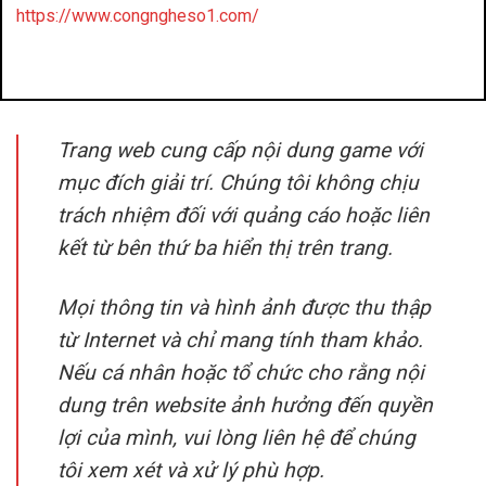
https://www.congngheso1.com/
đánh bài đổi thưởng
benbet
Trang web cung cấp nội dung game với
mục đích giải trí. Chúng tôi không chịu
trách nhiệm đối với quảng cáo hoặc liên
kết từ bên thứ ba hiển thị trên trang.
Mọi thông tin và hình ảnh được thu thập
từ Internet và chỉ mang tính tham khảo.
Nếu cá nhân hoặc tổ chức cho rằng nội
dung trên website ảnh hưởng đến quyền
lợi của mình, vui lòng liên hệ để chúng
tôi xem xét và xử lý phù hợp.