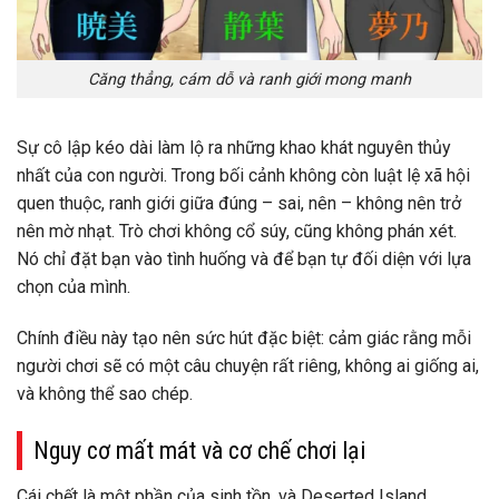
Căng thẳng, cám dỗ và ranh giới mong manh
Sự cô lập kéo dài làm lộ ra những khao khát nguyên thủy
nhất của con người. Trong bối cảnh không còn luật lệ xã hội
quen thuộc,
ranh giới giữa đúng – sai, nên – không nên trở
nên mờ nhạt
. Trò chơi không cổ súy, cũng không phán xét.
Nó chỉ đặt bạn vào tình huống và để bạn tự đối diện với lựa
chọn của mình.
Chính điều này tạo nên sức hút đặc biệt: cảm giác rằng mỗi
người chơi sẽ có
một câu chuyện rất riêng
, không ai giống ai,
và không thể sao chép.
Nguy cơ mất mát và cơ chế chơi lại
Cái chết là một phần của sinh tồn, và Deserted Island