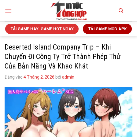
Bỏ
qua
nội
dung
TẢI GAME HAY- GAME HOT NGAY
TẢI GAME MOD APK
Deserted Island Company Trip – Khi
Chuyến Đi Công Ty Trở Thành Phép Thử
Của Bản Năng Và Khao Khát
Đăng vào
4 Tháng 2, 2026
bởi
admin