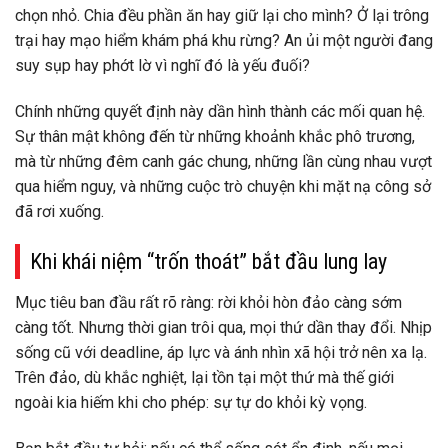
chọn nhỏ. Chia đều phần ăn hay giữ lại cho mình? Ở lại trông
trại hay mạo hiểm khám phá khu rừng? An ủi một người đang
suy sụp hay phớt lờ vì nghĩ đó là yếu đuối?
Chính những quyết định này dần hình thành các mối quan hệ.
Sự thân mật không đến từ những khoảnh khắc phô trương,
mà từ
những đêm canh gác chung, những lần cùng nhau vượt
qua hiểm nguy, và những cuộc trò chuyện khi mặt nạ công sở
đã rơi xuống
.
Khi khái niệm “trốn thoát” bắt đầu lung lay
Mục tiêu ban đầu rất rõ ràng:
rời khỏi hòn đảo càng sớm
càng tốt
. Nhưng thời gian trôi qua, mọi thứ dần thay đổi. Nhịp
sống cũ với deadline, áp lực và ánh nhìn xã hội trở nên xa lạ.
Trên đảo, dù khắc nghiệt, lại tồn tại một thứ mà thế giới
ngoài kia hiếm khi cho phép:
sự tự do khỏi kỳ vọng
.