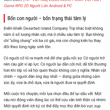
Game RPG 2D Người Lớn Android & PC
Bốn con người – bốn trạng thái tâm lý
Điểm khiến Deserted Island Company Trip khác biệt không
nằm ở số lượng nhân vật, mà ở
chiều sâu tâm lý
. Bạn không
chỉ “sống chung” với ba cô gái, mà còn
chứng kiến họ thay
đổi
theo từng ngày sinh tồn.
Có người cố tỏ ra mạnh mẽ để che giấu nỗi sợ. Có người trở
nên cáu gắt vì áp lực. Có người lại dần cởi mở, dễ tổn thương
hơn khi lớp vỏ xã hội quen thuộc không còn ý nghĩa. Nhân vật
chính — người đàn ông duy nhất — đứng giữa những cảm
xúc ấy, vừa là chỗ dựa, vừa là người đưa ra quyết định.
Mỗi cuộc trò chuyện, mỗi lựa chọn đều để lại dấu vết. Một
câu nói động viên đúng lúc có thể cứu vãn tinh thần cả nhóm.
Một quyết định ích kỷ có thể đẩy mọi thứ đến bờ vực sụp