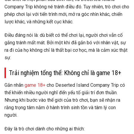
Company Trip không né tránh điều đó. Tuy nhiên, trò chơi cho
phép
chơi lại với tiến trình mới
, mở ra góc nhìn khác, chiến
lược khác, và những kết cục khác.
Điều đáng nói là: dù biết có thể chơi lại, người chơi vẫn cố
gắng tránh mất mát. Bởi một khi đã gắn bó với nhân vật,
sự
ra đi của họ không chỉ là thất bại cơ học, mà là cảm xúc thật
sự
.
Trải nghiệm tổng thể: Không chỉ là game 18+
Gắn nhãn
game 18+
cho Deserted Island Company Trip có
thể khiến nhiều người nghĩ đến yếu tố giải trí đơn thuần.
Nhưng khi bước vào thế giới của trò chơi, bạn sẽ nhận ra
rằng
trọng tâm nằm ở hành trình sinh tồn và tâm lý con
người
.
Đây là trò chơi dành cho những ai thích: