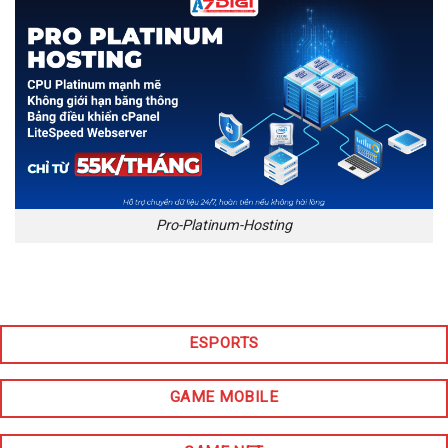
Pro-Platinum-Hosting
ESPORTS
GAME MOBILE