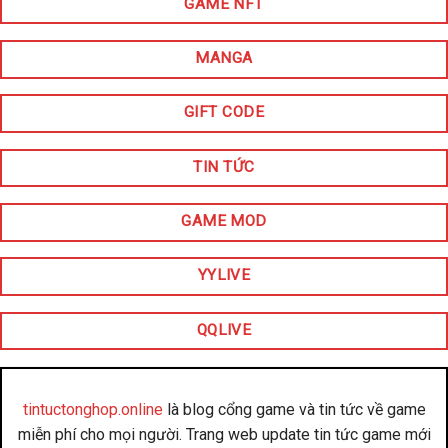
GAME NFT
MANGA
GIFT CODE
TIN TỨC
GAME MOD
YYLIVE
QQLIVE
tintuctonghop.online
là blog cổng game và tin tức về game
miễn phí cho mọi người. Trang web update tin tức game mới