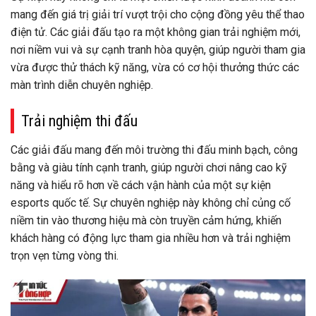
mang đến giá trị giải trí vượt trội cho cộng đồng yêu thể thao
điện tử. Các giải đấu tạo ra một không gian trải nghiệm mới,
nơi niềm vui và sự cạnh tranh hòa quyện, giúp người tham gia
vừa được thử thách kỹ năng, vừa có cơ hội thưởng thức các
màn trình diễn chuyên nghiệp.
Trải nghiệm thi đấu
Các giải đấu mang đến môi trường thi đấu minh bạch, công
bằng và giàu tính cạnh tranh, giúp người chơi nâng cao kỹ
năng và hiểu rõ hơn về cách vận hành của một sự kiện
esports quốc tế. Sự chuyên nghiệp này không chỉ củng cố
niềm tin vào thương hiệu mà còn truyền cảm hứng, khiến
khách hàng có động lực tham gia nhiều hơn và trải nghiệm
trọn vẹn từng vòng thi.