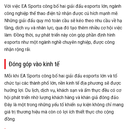
Với việc EA Sports công bố hai giải đấu esports lớn, ngành
công nghiệp thể thao điện tử nhận được cú hích mạnh mẽ.
Những giải đấu quy mô toàn cầu sẽ kéo theo nhu cầu về hạ
tầng, dịch vụ và nhân lực, qua đó tạo thêm nhiều cơ hội việc
làm. Đồng thời, sự phát triển này còn góp phần định hình
esports như một ngành nghề chuyên nghiệp, được công
nhận rộng rãi.
Đóng góp vào kinh tế
Mỗi khi EA Sports công bố hai giải đấu esports lớn và tổ
chức tại các thành phố lớn, nền kinh tế địa phương sẽ được
hưởng lợi. Du lịch, dịch vụ, khách sạn và ẩm thực đều có cơ
hội phát triển nhờ lượng khách hàng và khán giả đông đảo.
Đây là một trong những yếu tố khiến sự kiện không chỉ mang
giá trị thương hiệu mà còn có lợi ích thiết thực cho cộng
đồng.