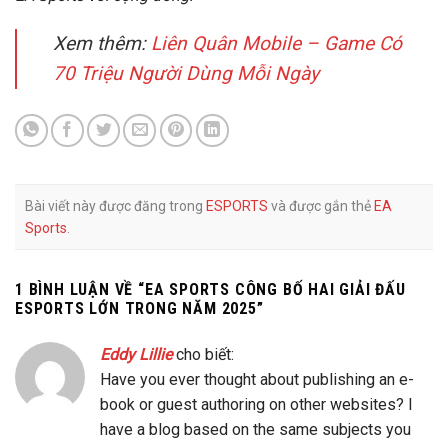
Xem thêm:
Liên Quân Mobile – Game Có
70 Triệu Người Dùng Mỗi Ngày
Bài viết này được đăng trong
ESPORTS
và được gắn thẻ
EA
Sports
.
1 BÌNH LUẬN VỀ “
EA SPORTS CÔNG BỐ HAI GIẢI ĐẤU
ESPORTS LỚN TRONG NĂM 2025
”
Eddy Lillie
cho biết:
Have you ever thought about publishing an e-
book or guest authoring on other websites? I
have a blog based on the same subjects you