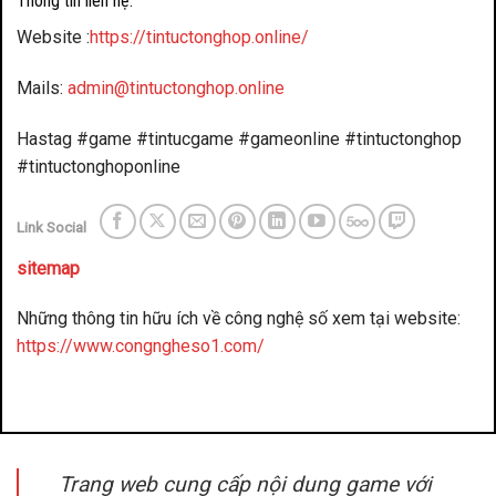
Thông tin liên hệ:
Website :
https://tintuctonghop.online/
Mails:
admin@tintuctonghop.online
Hastag #game #tintucgame #gameonline #tintuctonghop
#tintuctonghoponline
Link Social
sitemap
Những thông tin hữu ích về công nghệ số xem tại website:
https://www.congngheso1.com/
đánh bài đổi thưởng
benbet
Trang web cung cấp nội dung game với