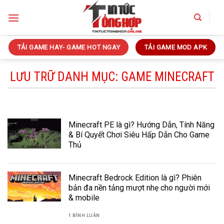
Bỏ
qua
nội
dung
TẢI GAME HAY- GAME HOT NGAY
TẢI GAME MOD APK
LƯU TRỮ DANH MỤC:
GAME MINECRAFT
Minecraft PE là gì? Hướng Dẫn, Tính Năng
& Bí Quyết Chơi Siêu Hấp Dẫn Cho Game
Thủ
Minecraft Bedrock Edition là gì? Phiên
bản đa nền tảng mượt nhẹ cho người mới
& mobile
1 BÌNH LUẬN