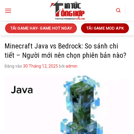
Bỏ
qua
nội
dung
TẢI GAME HAY- GAME HOT NGAY
TẢI GAME MOD APK
Minecraft Java vs Bedrock: So sánh chi
tiết – Người mới nên chọn phiên bản nào?
Đăng vào
30 Tháng 12, 2025
bởi
admin