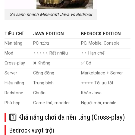
So sánh nhanh Minecraft Java vs Bedrock
TIÊU CHÍ
JAVA EDITION
BEDROCK EDITION
Nền tảng
PC בלבד
PC, Mobile, Console
Mod
⭐⭐⭐⭐⭐ Rất nhiều
⭐⭐ Hạn chế
Cross-play
❌ Không
✅ Có
Server
Cộng đồng
Marketplace + Server
Hiệu năng
Trung bình
⭐⭐⭐⭐ Tối ưu tốt
Redstone
Chuẩn
Khác Java
Phù hợp
Game thủ, modder
Người mới, mobile
1️⃣ Khả năng chơi đa nền tảng (Cross-play)
Bedrock vượt trội