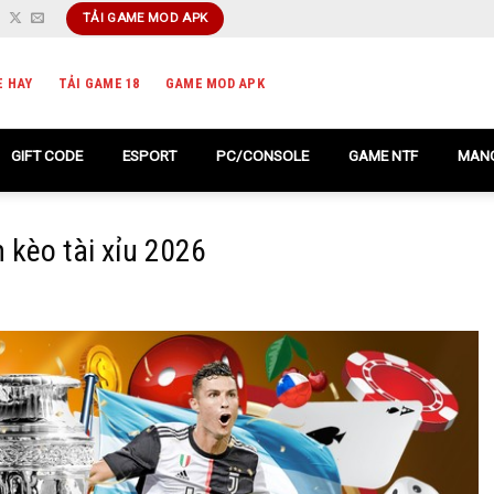
TẢI GAME MOD APK
E HAY
TẢI GAME 18
GAME MOD APK
GIFT CODE
ESPORT
PC/CONSOLE
GAME NTF
MANG
 kèo tài xỉu 2026