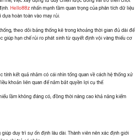
nh mẽ, việc xây dựng tư duy chiến lược đóng vai trò then chốt
định.
Hello88z
nhấn mạnh tầm quan trọng của phân tích dữ liệu
ì dựa hoàn toàn vào may rủi.
thống, theo dõi bảng thống kê trong khoảng thời gian đủ dài để
 giúp hạn chế rủi ro phát sinh từ quyết định vội vàng thiếu cơ
ắc tính kết quả nhằm có cái nhìn tổng quan về cách hệ thống xử
iều khoản liên quan để nắm bắt quyền lợi cụ thể.
 hiểu lầm không đáng có, đồng thời nâng cao khả năng kiểm
giúp duy trì sự ổn định lâu dài. Thành viên nên xác định giới