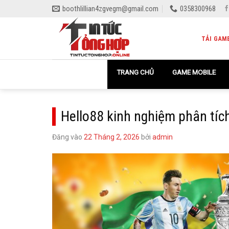
Bỏ
boothlillian4zgvegm@gmail.com
0358300968
qua
nội
TẢI GAM
dung
TRANG CHỦ
GAME MOBILE
Hello88 kinh nghiệm phân tích
Đăng vào
22 Tháng 2, 2026
bởi
admin