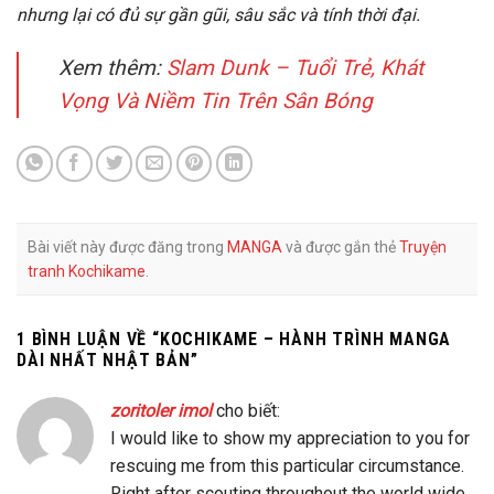
nhưng lại có đủ sự gần gũi, sâu sắc và tính thời đại.
Xem thêm:
Slam Dunk – Tuổi Trẻ, Khát
Vọng Và Niềm Tin Trên Sân Bóng
Bài viết này được đăng trong
MANGA
và được gắn thẻ
Truyện
tranh Kochikame
.
1 BÌNH LUẬN VỀ “
KOCHIKAME – HÀNH TRÌNH MANGA
DÀI NHẤT NHẬT BẢN
”
zoritoler imol
cho biết:
I would like to show my appreciation to you for
rescuing me from this particular circumstance.
Right after scouting throughout the world wide