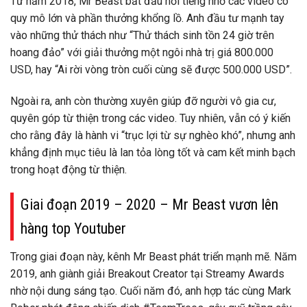
Từ năm 2018,
Mr Beast
bắt đầu nổi tiếng nhờ các video có
quy mô lớn và phần thưởng khổng lồ. Anh đầu tư mạnh tay
vào những thử thách như “Thử thách sinh tồn 24 giờ trên
hoang đảo” với giải thưởng một ngôi nhà trị giá 800.000
USD, hay “Ai rời vòng tròn cuối cùng sẽ được 500.000 USD”.
Ngoài ra, anh còn thường xuyên giúp đỡ người vô gia cư,
quyên góp từ thiện trong các video. Tuy nhiên, vẫn có ý kiến
cho rằng đây là hành vi “trục lợi từ sự nghèo khó”, nhưng anh
khẳng định mục tiêu là lan tỏa lòng tốt và cam kết minh bạch
trong hoạt động từ thiện.
Giai đoạn 2019 – 2020 – Mr Beast vươn lên
hàng top Youtuber
Trong giai đoạn này, kênh Mr Beast phát triển mạnh mẽ. Năm
2019, anh giành giải Breakout Creator tại Streamy Awards
nhờ nội dung sáng tạo. Cuối năm đó, anh hợp tác cùng Mark