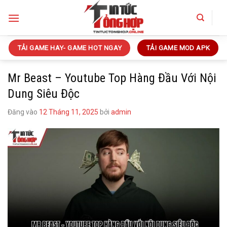
Bỏ
qua
nội
dung
TẢI GAME HAY- GAME HOT NGAY
TẢI GAME MOD APK
Mr Beast – Youtube Top Hàng Đầu Với Nội
Dung Siêu Độc
Đăng vào
12 Tháng 11, 2025
bởi
admin