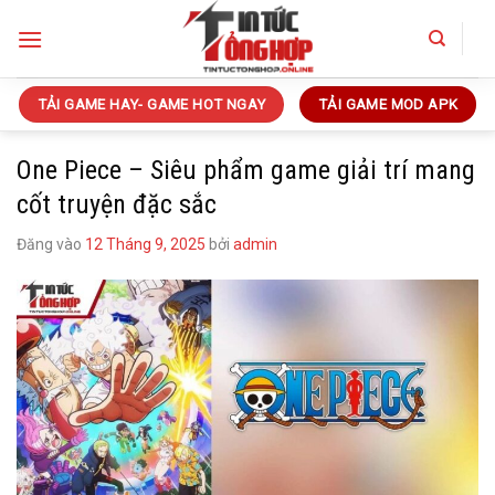
Bỏ
qua
nội
dung
TẢI GAME HAY- GAME HOT NGAY
TẢI GAME MOD APK
One Piece – Siêu phẩm game giải trí mang
cốt truyện đặc sắc
Đăng vào
12 Tháng 9, 2025
bởi
admin