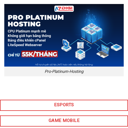
Pro-Platinum-Hosting
ESPORTS
GAME MOBILE