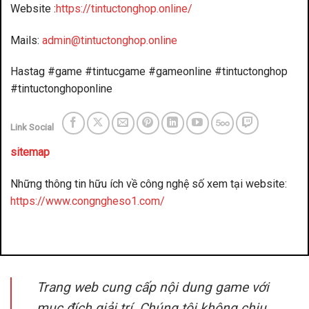
Website :
https://tintuctonghop.online/
Mails:
admin@tintuctonghop.online
Hastag #game #tintucgame #gameonline #tintuctonghop
#tintuctonghoponline
Link Social
sitemap
Những thông tin hữu ích về công nghệ số xem tại website:
https://www.congngheso1.com/
đánh bài đổi thưởng
benbet
Trang web cung cấp nội dung game với
mục đích giải trí. Chúng tôi không chịu