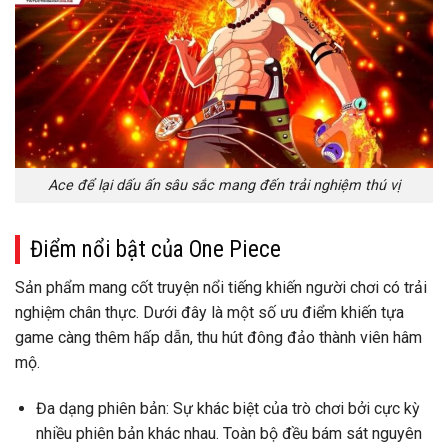
Ace để lại dấu ấn sâu sắc mang đến trải nghiệm thú vị
Điểm nổi bật của One Piece
Sản phẩm mang cốt truyện nổi tiếng khiến người chơi có trải
nghiệm chân thực. Dưới đây là một số ưu điểm khiến tựa
game càng thêm hấp dẫn, thu hút đông đảo thành viên hâm
mộ.
Đa dạng phiên bản: Sự khác biệt của trò chơi bởi cực kỳ
nhiều phiên bản khác nhau. Toàn bộ đều bám sát nguyên