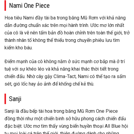
Nami One Piece
Hoa tiêu Nami đầy tài ba trong băng Mũ Rơm với khả năng
dẫn đường chuẩn xác trên mọi hành trình. Ước mơ lớn nhất
của cô là vẽ nên tấm bản đồ hoàn chỉnh trên toàn thế giới, trở
thành nhân tố không thể thiếu trong chuyến phiêu lưu tìm
kiếm kho báu.
Điểm mạnh của cô không nằm ở sức mạnh cơ bắp mà ở trí
tuệ với sự khéo léo và khả năng khai thác thời tiết trong
chiến đấu. Nhờ cây gậy Clima-Tact, Nami có thể tạo ra sấm
sét, gió lốc hay ảo ảnh để khống chế kẻ thù.
Sanji
Sanji là đầu bếp tài hoa trong băng Mũ Rơm One Piece
đồng thời như một chiến binh sở hữu phong cách chiến đấu
đặc biệt. Ước mơ tìm thấy vùng biển huyền thoại All Blue hội
tụ mọi loài cá trên thế giới, thiên đường dành cho những