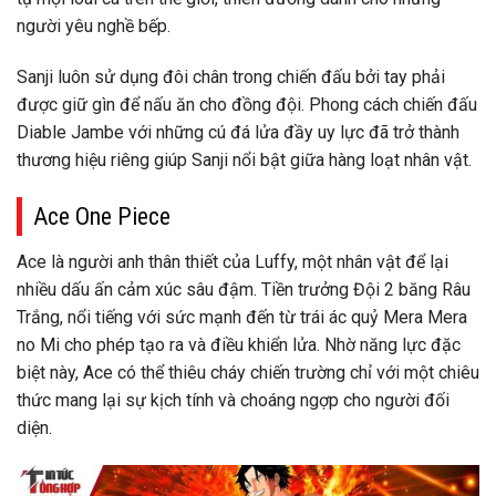
người yêu nghề bếp.
Sanji luôn sử dụng đôi chân trong chiến đấu bởi tay phải
được giữ gìn để nấu ăn cho đồng đội. Phong cách chiến đấu
Diable Jambe với những cú đá lửa đầy uy lực đã trở thành
thương hiệu riêng giúp Sanji nổi bật giữa hàng loạt nhân vật.
Ace One Piece
Ace là người anh thân thiết của Luffy, một nhân vật để lại
nhiều dấu ấn cảm xúc sâu đậm. Tiền trưởng Đội 2 băng Râu
Trắng, nổi tiếng với sức mạnh đến từ trái ác quỷ Mera Mera
no Mi cho phép tạo ra và điều khiển lửa. Nhờ năng lực đặc
biệt này, Ace có thể thiêu cháy chiến trường chỉ với một chiêu
thức mang lại sự kịch tính và choáng ngợp cho người đối
diện.