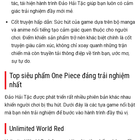
tác, tái hiện hành trình Đảo Hải Tặc giúp bạn luôn có cảm
giác trải nghiệm đầy mới mẻ.
Cốt truyện hấp dẫn: Sức hút của game dựa trên bộ manga
và anime nổi tiếng tạo cảm giác quen thuộc cho người
chơi. Điểm khiến sản phẩm trở nên khác biệt chính là cốt
truyện giàu cảm xúc, không chỉ xoay quanh những trận
chiến mà còn truyền tải thông điệp về tình bạn, ước mơ,
sự tự do.
Top siêu phẩm One Piece đáng trải nghiệm
nhất
Đảo Hải Tặc được phát triển rất nhiều phiên bản khác nhau
khiến người chơi bị thu hút. Dưới đây là các tựa game nổi bật
mà bạn nên trải nghiệm để bước vào hành trình đầy thú vị.
Unlimited World Red