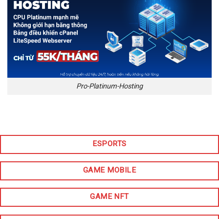
Pro-Platinum-Hosting
ESPORTS
GAME MOBILE
GAME NFT