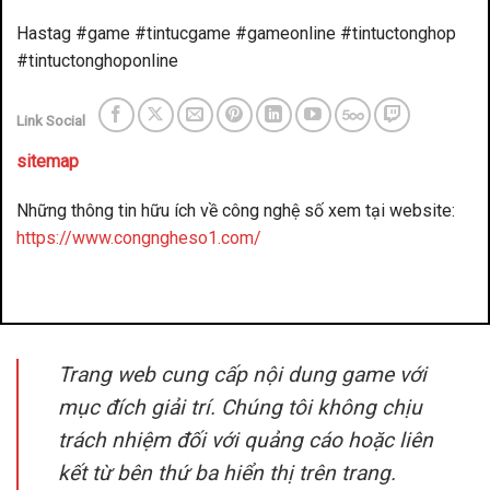
Hastag #game #tintucgame #gameonline #tintuctonghop
#tintuctonghoponline
Link Social
sitemap
Những thông tin hữu ích về công nghệ số xem tại website:
https://www.congngheso1.com/
đánh bài đổi thưởng
benbet
Trang web cung cấp nội dung game với
mục đích giải trí. Chúng tôi không chịu
trách nhiệm đối với quảng cáo hoặc liên
kết từ bên thứ ba hiển thị trên trang.