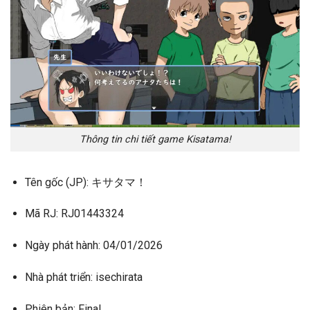
Thông tin chi tiết game Kisatama!
Tên gốc (JP):
キサタマ！
Mã RJ:
RJ01443324
Ngày phát hành:
04/01/2026
Nhà phát triển:
isechirata
Phiên bản:
Final