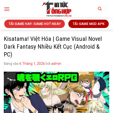
Bỏ
qua
nội
dung
TẢI GAME HAY- GAME HOT NGAY
TẢI GAME MOD APK
Kisatama! Việt Hóa | Game Visual Novel
Dark Fantasy Nhiều Kết Cục (Android &
PC)
Đăng vào
6 Tháng 1, 2026
bởi
admin