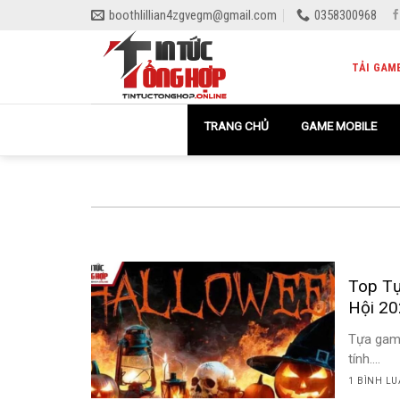
Bỏ
boothlillian4zgvegm@gmail.com
0358300968
qua
nội
TẢI GAM
dung
TRANG CHỦ
GAME MOBILE
Top T
Hội 2
Tựa game
tính....
1 BÌNH L