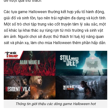
để vượt qua thử thách.
Các tựa game Halloween thường kết hợp yếu tố hành động,
giải đố và sinh tồn, tạo nên trải nghiệm đa dạng và kịch tính.
Một số trò chơi tập trung vào cốt truyện tâm lý sâu sắc, một
số khác lại khai thác sự rùng rợn từ môi trường và sinh vật
ám ảnh. Người chơi sẽ được thử thách trí tuệ, kỹ năng quan
sát và phản xạ, làm cho mùa Halloween thêm phần hấp dẫn.
Thông tin giới thiệu các dòng game Halloween hot