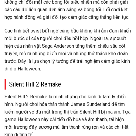
không chỉ đối mặt các bóng tối siêu nhiên mà còn phải giải
các câu đố liên quan đến ánh sáng và bóng tối. Lối chơi kết
hợp hành động và giải đố, tạo cảm giác căng thẳng liên tục.
Các tình tiết twist bất ngờ cùng bầu không khí ảm đạm khiến
mỗi bước đi của người chơi đều hồi hộp. Ngoài ra, sự xuất
hiện của nhân vật Saga Anderson tăng thêm chiều sâu cốt
truyện, mở ra những bí ẩn mới và những thử thách khó đoán
trước. Đây là lựa chọn lý tưởng để trải nghiệm cảm giác kinh
dị dịp Halloween.
Silent Hill 2 Remake
Silent Hill 2 Remake là minh chứng cho kinh dị tâm lý điển
hình. Người chơi hóa thân thành James Sunderland để tìm
kiếm người vợ đã mất trong thị trấn Silent Hill bị ma ám. Tựa
game Halloween này cải tiến đồ họa và âm thanh, tái hiện
môi trường đầy sương mù, âm thanh rùng rợn và các chi tiết
kinh dị tinh tế.