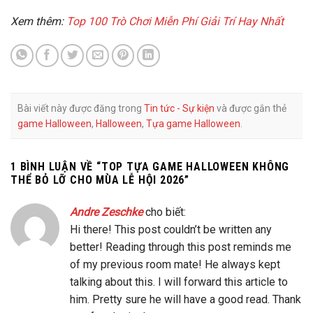
Xem thêm:
Top 100 Trò Chơi Miễn Phí Giải Trí Hay Nhất
Bài viết này được đăng trong
Tin tức - Sự kiện
và được gắn thẻ
game Halloween
,
Halloween
,
Tựa game Halloween
.
1 BÌNH LUẬN VỀ “
TOP TỰA GAME HALLOWEEN KHÔNG
THỂ BỎ LỠ CHO MÙA LỄ HỘI 2026
”
Andre Zeschke
cho biết:
Hi there! This post couldn’t be written any
better! Reading through this post reminds me
of my previous room mate! He always kept
talking about this. I will forward this article to
him. Pretty sure he will have a good read. Thank