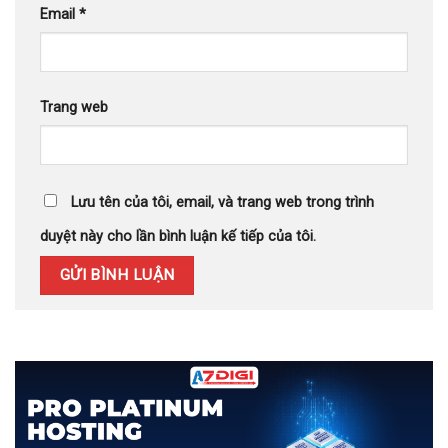
Email
*
Trang web
Lưu tên của tôi, email, và trang web trong trình
duyệt này cho lần bình luận kế tiếp của tôi.