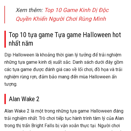
Xem thêm:
Top 10 Game Kinh Dị Độc
Quyền Khiến Người Chơi Rùng Mình
Top 10 tựa game Tựa game Halloween hot
nhất năm
Dịp Halloween là khoảng thời gian lý tưởng để trải nghiệm
những tựa game kinh dị xuất sắc. Danh sách dưới đây gồm
các tựa game được đánh giá cao về lối chơi, đồ họa và trải
nghiệm rùng rợn, đảm bảo mang đến mùa Halloween ấn
tượng.
Alan Wake 2
Alan Wake 2 là một trong những tựa game Halloween đáng
trải nghiệm nhất. Trò chơi tiếp tục hành trình tâm lý của Alan
trong thị trấn Bright Falls bị vặn xoắn thực tại. Người chơi