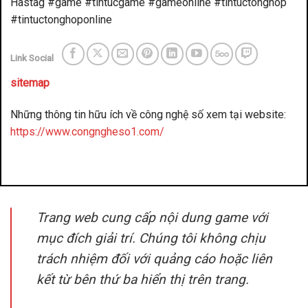
Hastag #game #tintucgame #gameonline #tintuctonghop
#tintuctonghoponline
Link Social
sitemap
Những thông tin hữu ích về công nghệ số xem tại website:
https://www.congngheso1.com/
đánh bài đổi thưởng
benbet
Trang web cung cấp nội dung game với
mục đích giải trí. Chúng tôi không chịu
trách nhiệm đối với quảng cáo hoặc liên
kết từ bên thứ ba hiển thị trên trang.