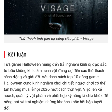
Thử thách tính gan dạ cùng siêu phẩm Visage
Kết luận
Tựa game Halloween mang đến trải nghiệm kinh dị đặc sắc,
từ bầu không khí u ám, sinh vật đáng sợ đến các thử thách
hành động và giải đố. Với danh sách top 10 dòng game
Halloween cùng kinh nghiệm chơi chi tiết, người chơi có thể
tận hưởng mùa lễ hội 2026 một cách trọn vẹn. Việc lên kế
hoạch, quản lý vật phẩm và phối hợp kỹ năng là chìa khóa để
sống sót và trải nghiệm những khoảnh khắc hồi hộp tuyệt
đối.