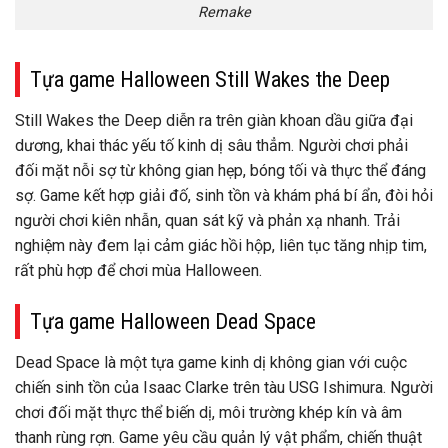
Remake
Tựa game Halloween Still Wakes the Deep
Still Wakes the Deep diễn ra trên giàn khoan dầu giữa đại
dương, khai thác yếu tố kinh dị sâu thẳm. Người chơi phải
đối mặt nỗi sợ từ không gian hẹp, bóng tối và thực thể đáng
sợ. Game kết hợp giải đố, sinh tồn và khám phá bí ẩn, đòi hỏi
người chơi kiên nhẫn, quan sát kỹ và phản xạ nhanh. Trải
nghiệm này đem lại cảm giác hồi hộp, liên tục tăng nhịp tim,
rất phù hợp để chơi mùa Halloween.
Tựa game Halloween Dead Space
Dead Space là một tựa game kinh dị không gian với cuộc
chiến sinh tồn của Isaac Clarke trên tàu USG Ishimura. Người
chơi đối mặt thực thể biến dị, môi trường khép kín và âm
thanh rùng rợn. Game yêu cầu quản lý vật phẩm, chiến thuật