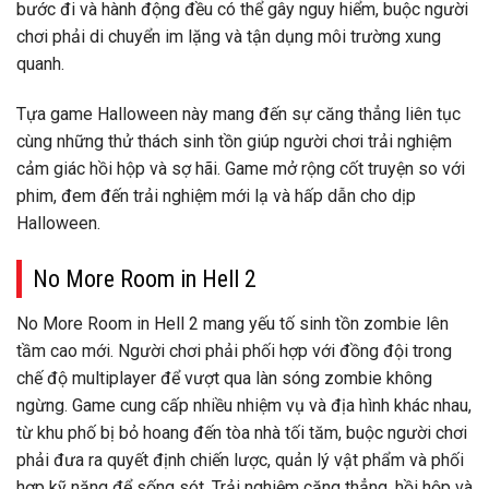
bước đi và hành động đều có thể gây nguy hiểm, buộc người
chơi phải di chuyển im lặng và tận dụng môi trường xung
quanh.
Tựa game Halloween này mang đến sự căng thẳng liên tục
cùng những thử thách sinh tồn giúp người chơi trải nghiệm
cảm giác hồi hộp và sợ hãi. Game mở rộng cốt truyện so với
phim, đem đến trải nghiệm mới lạ và hấp dẫn cho dịp
Halloween.
No More Room in Hell 2
No More Room in Hell 2 mang yếu tố sinh tồn zombie lên
tầm cao mới. Người chơi phải phối hợp với đồng đội trong
chế độ multiplayer để vượt qua làn sóng zombie không
ngừng. Game cung cấp nhiều nhiệm vụ và địa hình khác nhau,
từ khu phố bị bỏ hoang đến tòa nhà tối tăm, buộc người chơi
phải đưa ra quyết định chiến lược, quản lý vật phẩm và phối
hợp kỹ năng để sống sót. Trải nghiệm căng thẳng, hồi hộp và