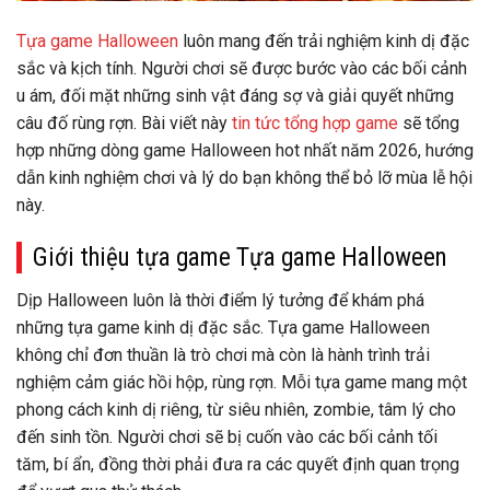
Tựa game Halloween
luôn mang đến trải nghiệm kinh dị đặc
sắc và kịch tính. Người chơi sẽ được bước vào các bối cảnh
u ám, đối mặt những sinh vật đáng sợ và giải quyết những
câu đố rùng rợn. Bài viết này
tin tức tổng hợp game
sẽ tổng
hợp những dòng game Halloween hot nhất năm 2026, hướng
dẫn kinh nghiệm chơi và lý do bạn không thể bỏ lỡ mùa lễ hội
này.
Giới thiệu tựa game Tựa game Halloween
Dịp Halloween luôn là thời điểm lý tưởng để khám phá
những tựa game kinh dị đặc sắc. Tựa game Halloween
không chỉ đơn thuần là trò chơi mà còn là hành trình trải
nghiệm cảm giác hồi hộp, rùng rợn. Mỗi tựa game mang một
phong cách kinh dị riêng, từ siêu nhiên, zombie, tâm lý cho
đến sinh tồn. Người chơi sẽ bị cuốn vào các bối cảnh tối
tăm, bí ẩn, đồng thời phải đưa ra các quyết định quan trọng