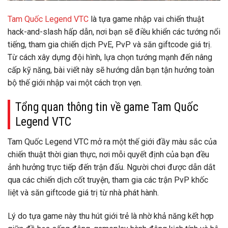
Tam Quốc Legend VTC
là tựa game nhập vai chiến thuật
hack-and-slash hấp dẫn, nơi bạn sẽ điều khiển các tướng nổi
tiếng, tham gia chiến dịch PvE, PvP và săn giftcode giá trị.
Từ cách xây dựng đội hình, lựa chọn tướng mạnh đến nâng
cấp kỹ năng, bài viết này sẽ hướng dẫn bạn tận hưởng toàn
bộ thế giới nhập vai một cách trọn vẹn.
Tổng quan thông tin về game Tam Quốc
Legend VTC
Tam Quốc Legend VTC mở ra một thế giới đầy màu sắc của
chiến thuật thời gian thực, nơi mỗi quyết định của bạn đều
ảnh hưởng trực tiếp đến trận đấu. Người chơi được dẫn dắt
qua các chiến dịch cốt truyện, tham gia các trận PvP khốc
liệt và săn giftcode giá trị từ nhà phát hành.
Lý do tựa game này thu hút giới trẻ là nhờ khả năng kết hợp