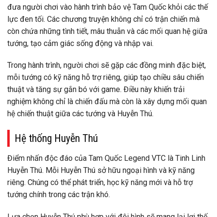
đưa người chơi vào hành trình bảo vệ Tam Quốc khỏi các thế
lực đen tối. Các chương truyện không chỉ có trận chiến mà
còn chứa những tình tiết, mâu thuẫn và các mối quan hệ giữa
tướng, tạo cảm giác sống động và nhập vai.
Trong hành trình, người chơi sẽ gặp các đồng minh đặc biệt,
mỗi tướng có kỹ năng hỗ trợ riêng, giúp tạo chiều sâu chiến
thuật và tăng sự gắn bó với game. Điều này khiến trải
nghiệm không chỉ là chiến đấu mà còn là xây dựng mối quan
hệ chiến thuật giữa các tướng và Huyễn Thú.
Hệ thống Huyễn Thú
Điểm nhấn độc đáo của Tam Quốc Legend VTC là Tinh Linh
Huyễn Thú. Mỗi Huyễn Thú sở hữu ngoại hình và kỹ năng
riêng. Chúng có thể phát triển, học kỹ năng mới và hỗ trợ
tướng chính trong các trận khó.
Lựa chọn Huyễn Thú phù hợp với đội hình sẽ mang lại lợi thế