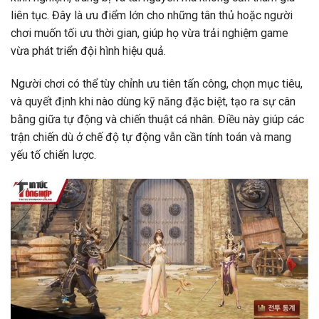
liên tục. Đây là ưu điểm lớn cho những tân thủ hoặc người
chơi muốn tối ưu thời gian, giúp họ vừa trải nghiệm game
vừa phát triển đội hình hiệu quả.
Người chơi có thể tùy chỉnh ưu tiên tấn công, chọn mục tiêu,
và quyết định khi nào dùng kỹ năng đặc biệt, tạo ra sự cân
bằng giữa tự động và chiến thuật cá nhân. Điều này giúp các
trận chiến dù ở chế độ tự động vẫn cần tính toán và mang
yếu tố chiến lược.