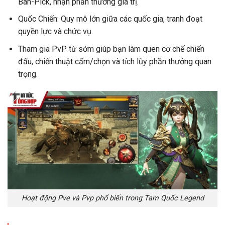
Ban-Pick, nhận phần thưởng giá trị.
Quốc Chiến: Quy mô lớn giữa các quốc gia, tranh đoạt
quyền lực và chức vụ.
Tham gia PvP từ sớm giúp bạn làm quen cơ chế chiến
đấu, chiến thuật cấm/chọn và tích lũy phần thưởng quan
trọng.
Hoạt động Pve và Pvp phổ biến trong Tam Quốc Legend