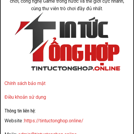
chơi, công nghệ Game trong nước và thế giới cực nhanh,
cùng thư viên trò chơi đầy đủ nhất.
Chính sách bảo mật
Điều khoản sử dụng
Thông tin liên hệ:
Website :
https://tintuctonghop.online/