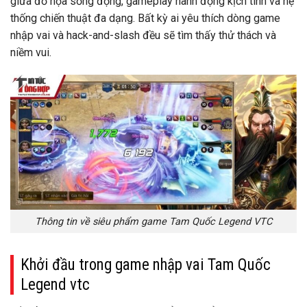
giữa đồ họa sống động, gameplay hành động kịch tính và hệ
thống chiến thuật đa dạng. Bất kỳ ai yêu thích dòng game
nhập vai và hack-and-slash đều sẽ tìm thấy thử thách và
niềm vui.
Thông tin về siêu phẩm game Tam Quốc Legend VTC
Khởi đầu trong game nhập vai Tam Quốc
Legend vtc