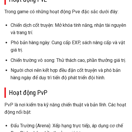
Trong game có những hoạt động Pve đặc sắc dưới đây:
Chiến dịch cốt truyện: Mở khóa tính năng, nhận tài nguyên
và trang trí.
Phó bản hàng ngày: Cung cấp EXP, sách nâng cấp và vật
giá trị.
Chiến trường vô song: Thử thách cao, phần thưởng giá trị.
Người chơi nên kết hợp đều đặn cốt truyện và phó bản
hàng ngày để duy trì tiến độ phát triển đội hình.
Hoạt động PvP
PvP là nơi kiểm tra kỹ năng chiến thuật và bản lĩnh. Các hoạt
động nổi bật:
Đấu Trường (Arena): Xếp hạng trực tiếp, áp dụng cơ chế