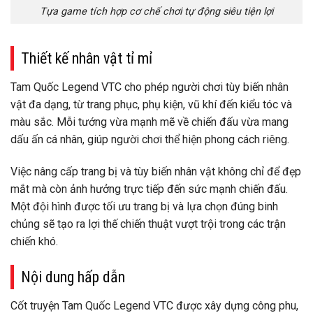
Tựa game tích hợp cơ chế chơi tự động siêu tiện lợi
Thiết kế nhân vật tỉ mỉ
Tam Quốc Legend VTC cho phép người chơi tùy biến nhân
vật đa dạng, từ trang phục, phụ kiện, vũ khí đến kiểu tóc và
màu sắc. Mỗi tướng vừa mạnh mẽ về chiến đấu vừa mang
dấu ấn cá nhân, giúp người chơi thể hiện phong cách riêng.
Việc nâng cấp trang bị và tùy biến nhân vật không chỉ để đẹp
mắt mà còn ảnh hưởng trực tiếp đến sức mạnh chiến đấu.
Một đội hình được tối ưu trang bị và lựa chọn đúng binh
chủng sẽ tạo ra lợi thế chiến thuật vượt trội trong các trận
chiến khó.
Nội dung hấp dẫn
Cốt truyện Tam Quốc Legend VTC được xây dựng công phu,