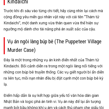
Kindaichi
Trước khi đi sâu vào từng chi tiết, hãy cùng nhìn lại cách mà
cộng đồng yêu mến gọi nhân vật này với cái tên “Thám tử
Kindaichi”, một danh xưng vừa thân quen vừa thể hiện sự
ngưỡng mộ dành cho tài năng phá án xuất sắc của cậu.
Vụ án ngôi làng búp bê (The Puppeteer Village
Murder Case)
Đây là một trong những vụ án kinh điển nhất của Thám tử
Kindaichi. Bối cảnh diễn ra trong một ngôi làng nổi tiếng với
những con búp bê truyền thống. Các vụ giết người bí ẩn diễn
ra liên tục, mỗi nạn nhân đều bị đặt cạnh một con búp bê kỳ
lạ.
Điểm hấp dẫn là sự kết hợp giữa yếu tố văn hóa dân gian
Nhật Bản và logic phá án tinh vi. Vụ án này để lại ấn tượng
mạnh bởi bầu không khí u ám và cách thủ phạm che giấu tội