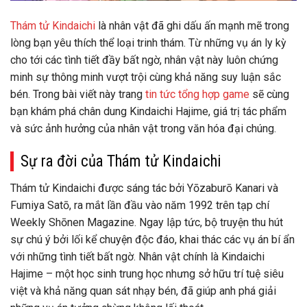
Thám tử Kindaichi
là nhân vật đã ghi dấu ấn mạnh mẽ trong
lòng bạn yêu thích thể loại trinh thám. Từ những vụ án ly kỳ
cho tới các tình tiết đầy bất ngờ, nhân vật này luôn chứng
minh sự thông minh vượt trội cùng khả năng suy luận sắc
bén. Trong bài viết này trang
tin tức tổng hợp game
sẽ cùng
bạn khám phá chân dung Kindaichi Hajime, giá trị tác phẩm
và sức ảnh hưởng của nhân vật trong văn hóa đại chúng.
Sự ra đời của Thám tử Kindaichi
Thám tử Kindaichi được sáng tác bởi Yōzaburō Kanari và
Fumiya Satō, ra mắt lần đầu vào năm 1992 trên tạp chí
Weekly Shōnen Magazine. Ngay lập tức, bộ truyện thu hút
sự chú ý bởi lối kể chuyện độc đáo, khai thác các vụ án bí ẩn
với những tình tiết bất ngờ. Nhân vật chính là Kindaichi
Hajime – một học sinh trung học nhưng sở hữu trí tuệ siêu
việt và khả năng quan sát nhạy bén, đã giúp anh phá giải