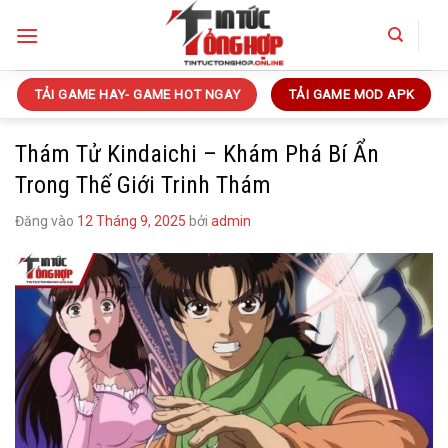
Bỏ
qua
nội
dung
TẢI GAME HAY- GAME HOT NGAY
TẢI GAME MOD APK
Thám Tử Kindaichi – Khám Phá Bí Ẩn
Trong Thế Giới Trinh Thám
Đăng vào
12 Tháng 9, 2025
bởi
admin