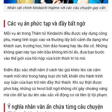
Nhân vật chính Kindaichi Hajime với các câu chuyện gay cấn
Các vụ án phức tạp và đầy bất ngờ
Mỗi vụ án trong Thám tử Kindaichi đều được xây dựng công
phu, mang tính logic cao và thường lấy bối cảnh đa dạng như
khách sạn, trường học, hòn đảo hoang hay lâu đài cổ. Những
không gian này tạo nên bầu không khí bí ẩn, đưa bạn bước
vào thế giới vừa hồi hộp vừa kích thích trí tò mò.
Điểm đặc sắc nhất nằm ở cách tác giả khéo léo cài cắm
manh mối nhỏ trong hàng loạt chi tiết, khiến cho hành trình
suy luận của bạn trở nên đầy thử thách. Khi sự thật được
phơi bày, những cú twist bất ngờ không chỉ gây choáng váng
mà còn để lại dư âm sâu sắc về động cơ và tâm lý tội phạm.
Ý nghĩa nhân văn ẩn chứa từng câu chuyện