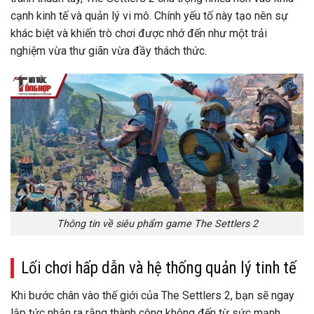
cạnh kinh tế và quản lý vi mô. Chính yếu tố này tạo nên sự
khác biệt và khiến trò chơi được nhớ đến như một trải
nghiệm vừa thư giãn vừa đầy thách thức.
Thông tin về siêu phẩm game The Settlers 2
Lối chơi hấp dẫn và hệ thống quản lý tinh tế
Khi bước chân vào thế giới của The Settlers 2, bạn sẽ ngay
lập tức nhận ra rằng thành công không đến từ sức mạnh