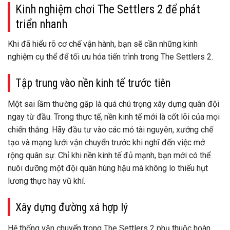
Kinh nghiệm chơi The Settlers 2 để phát
triển nhanh
Khi đã hiểu rõ cơ chế vận hành, bạn sẽ cần những kinh
nghiệm cụ thể để tối ưu hóa tiến trình trong The Settlers 2.
Tập trung vào nền kinh tế trước tiên
Một sai lầm thường gặp là quá chú trọng xây dựng quân đội
ngay từ đầu. Trong thực tế, nền kinh tế mới là cốt lõi của mọi
chiến thắng. Hãy đầu tư vào các mỏ tài nguyên, xưởng chế
tạo và mạng lưới vận chuyển trước khi nghĩ đến việc mở
rộng quân sự. Chỉ khi nền kinh tế đủ mạnh, bạn mới có thể
nuôi dưỡng một đội quân hùng hậu mà không lo thiếu hụt
lương thực hay vũ khí.
Xây dựng đường xá hợp lý
Hệ thống vận chuyển trong The Settlers 2 phụ thuộc hoàn