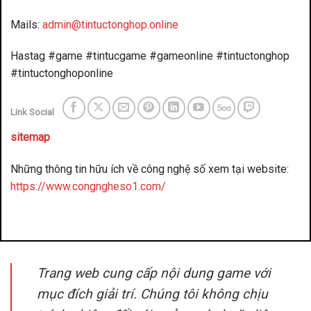
Mails:
admin@tintuctonghop.online
Hastag #game #tintucgame #gameonline #tintuctonghop
#tintuctonghoponline
Link Social
sitemap
Những thông tin hữu ích về công nghệ số xem tại website:
https://www.congngheso1.com/
đánh bài đổi thưởng
benbet
Trang web cung cấp nội dung game với
mục đích giải trí. Chúng tôi không chịu