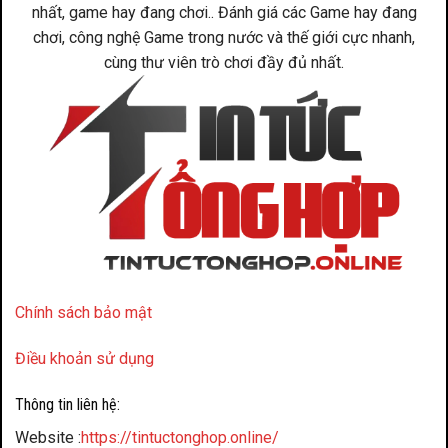
nhất, game hay đang chơi.. Đánh giá các Game hay đang
chơi, công nghệ Game trong nước và thế giới cực nhanh,
cùng thư viên trò chơi đầy đủ nhất.
Chính sách bảo mật
Điều khoản sử dụng
Thông tin liên hệ:
Website :
https://tintuctonghop.online/