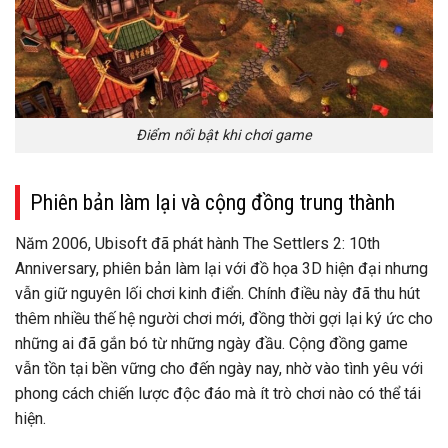
Điểm nổi bật khi chơi game
Phiên bản làm lại và cộng đồng trung thành
Năm 2006, Ubisoft đã phát hành The Settlers 2: 10th
Anniversary, phiên bản làm lại với đồ họa 3D hiện đại nhưng
vẫn giữ nguyên lối chơi kinh điển. Chính điều này đã thu hút
thêm nhiều thế hệ người chơi mới, đồng thời gợi lại ký ức cho
những ai đã gắn bó từ những ngày đầu. Cộng đồng game
vẫn tồn tại bền vững cho đến ngày nay, nhờ vào tình yêu với
phong cách chiến lược độc đáo mà ít trò chơi nào có thể tái
hiện.