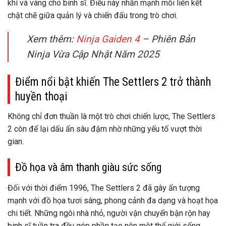
khí và vàng cho binh sĩ. Điều này nhấn mạnh mối liên kết
chặt chẽ giữa quản lý và chiến đấu trong trò chơi.
Xem thêm:
Ninja Gaiden 4
– Phiên Bản
Ninja Vừa Cập Nhật Năm 2025
Điểm nổi bật khiến The Settlers 2 trở thành
huyền thoại
Không chỉ đơn thuần là một trò chơi chiến lược, The Settlers
2 còn để lại dấu ấn sâu đậm nhờ những yếu tố vượt thời
gian.
Đồ họa và âm thanh giàu sức sống
Đối với thời điểm 1996, The Settlers 2 đã gây ấn tượng
mạnh với đồ họa tươi sáng, phong cảnh đa dạng và hoạt họa
chi tiết. Những ngôi nhà nhỏ, người vận chuyển bận rộn hay
binh sĩ tuần tra đều góp phần tạo nên một thế giới sống