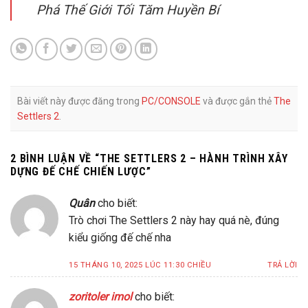
Phá Thế Giới Tối Tăm Huyền Bí
Bài viết này được đăng trong
PC/CONSOLE
và được gắn thẻ
The
Settlers 2
.
2 BÌNH LUẬN VỀ “
THE SETTLERS 2 – HÀNH TRÌNH XÂY
DỰNG ĐẾ CHẾ CHIẾN LƯỢC
”
Quân
cho biết:
Trò chơi The Settlers 2 này hay quá nè, đúng
kiểu giống đế chế nha
15 THÁNG 10, 2025 LÚC 11:30 CHIỀU
TRẢ LỜI
zoritoler imol
cho biết: