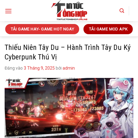
Bỏ
qua
nội
dung
TẢI GAME HAY- GAME HOT NGAY
TẢI GAME MOD APK
Thiếu Niên Tây Du – Hành Trình Tây Du Ký
Cyberpunk Thú Vị
Đăng vào
3 Tháng 9, 2025
bởi
admin