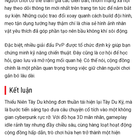
Người chơi có thể tham gia các diễn đàn, nhóm mạng xã hội
hay theo dõi thông tin mới nhất trên trang tin tức để nắm bắt
sự kiện. Những cuộc trao đổi xoay quanh cách build đội hình,
mẹo tận dụng tướng hay thậm chí là chia sẻ hình ảnh nhân
vật yêu thích đã góp phần tạo nên bầu không khí sôi động.
Đặc biệt, nhiều giải đấu PvP được tổ chức định kỳ giúp bạn
chứng minh kỹ năng chiến thuật. Đây cũng là cơ hội để học
hỏi, giao lưu và mở rộng mối quan hệ. Có thể nói, cộng đồng
chính là một phần quan trọng trong việc giữ chân người chơi
gắn bó lâu dài.
Kết luận
Thiếu Niên Tây Du không đơn thuần tái hiện lại Tây Du Ký, mà
là bước tiến sáng tạo đưa câu chuyện cổ tích vào một không
gian cyberpunk rực rỡ. Với đồ họa 3D mãn nhãn, gameplay
idle rảnh tay nhưng đầy chiều sâu, cùng hàng loạt hoạt động
cộng đồng hấp dẫn, trò chơi hứa hẹn trở thành một hiện