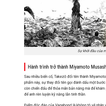
Sự khởi đầu của m
Hành trình trở thành Miyamoto Musash
Sau nhiều biến cố, Takezō đổi tên thành Miyamoto
phẩm này, sự thay đổi tên gọi đánh dấu một bước 
còn chiến đấu để thỏa mãn bản năng mà để khám ph
để anh rèn luyện kỹ năng lẫn tinh thần.
Điểm độc đáo của Vagabond là không tô vẽ nhân 