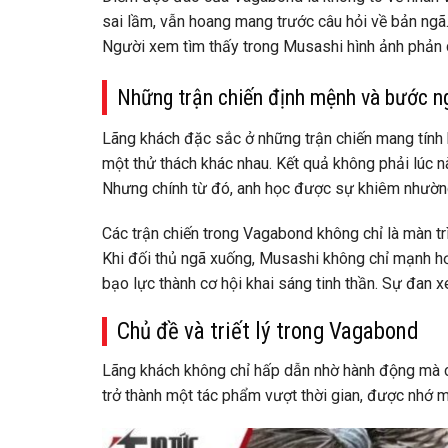
sai lầm, vẫn hoang mang trước câu hỏi về bản ngã. 
Người xem tìm thấy trong Musashi hình ảnh phản ch
Những trận chiến định mệnh và bước n
Lãng khách đặc sắc ở những trận chiến mang tính b
một thử thách khác nhau. Kết quả không phải lúc nà
Nhưng chính từ đó, anh học được sự khiêm nhường,
Các trận chiến trong Vagabond không chỉ là màn trì
Khi đối thủ ngã xuống, Musashi không chỉ mạnh hơ
bạo lực thành cơ hội khai sáng tinh thần. Sự đan xe
Chủ đề và triết lý trong Vagabond
Lãng khách không chỉ hấp dẫn nhờ hành động mà cò
trở thành một tác phẩm vượt thời gian, được nhớ m