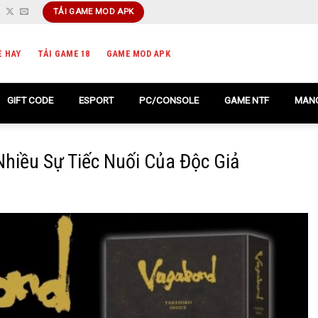
TẢI GAME MOD APK
E HAY
TẢI GAME 18
GAME MOD APK
GIFT CODE
ESPORT
PC/CONSOLE
GAME NTF
MANG
iều Sự Tiếc Nuối Của Độc Giả