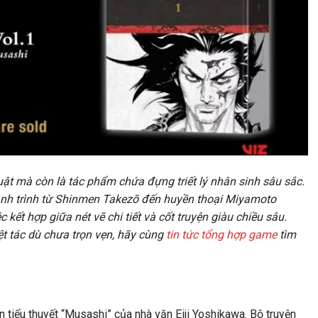
uật mà còn là tác phẩm chứa đựng triết lý nhân sinh sâu sắc.
hành trình từ Shinmen Takezō đến huyền thoại Miyamoto
ết hợp giữa nét vẽ chi tiết và cốt truyện giàu chiều sâu.
ệt tác dù chưa trọn vẹn, hãy cùng
tin tức tổng hợp game
tìm
 tiểu thuyết “Musashi” của nhà văn Eiji Yoshikawa. Bộ truyện