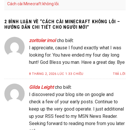
Cách cài Minecraft không lỗi
.
2 BÌNH LUẬN VỀ “
CÁCH CÀI MINECRAFT KHÔNG LỖI –
HƯỚNG DẪN CHI TIẾT CHO NGƯỜI MỚI
”
zoritoler imol
cho biết:
I appreciate, cause I found exactly what I was
looking for. You have ended my four day long
hunt! God Bless you man. Have a great day. Bye
8 THÁNG 2, 2026 LÚC 1:33 CHIỀU
TRẢ LỜI
Gilda Leight
cho biết:
I discovered your blog site on google and
check a few of your early posts. Continue to
keep up the very good operate. I just additional
up your RSS feed to my MSN News Reader.
Seeking forward to reading more from you later