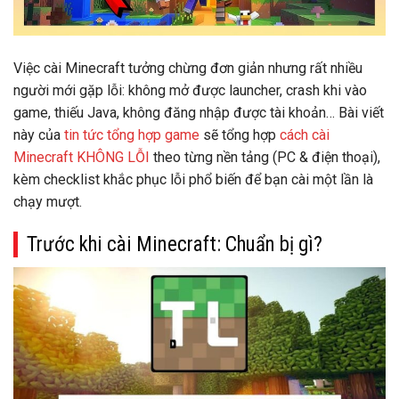
Việc cài
Minecraft
tưởng chừng đơn giản nhưng rất nhiều
người mới gặp lỗi: không mở được launcher, crash khi vào
game, thiếu Java, không đăng nhập được tài khoản… Bài viết
này của
tin tức tổng hợp game
sẽ tổng hợp
cách cài
Minecraft KHÔNG LỖI
theo từng nền tảng (PC & điện thoại),
kèm
checklist khắc phục lỗi phổ biến
để bạn cài một lần là
chạy mượt.
Trước khi cài Minecraft: Chuẩn bị gì?