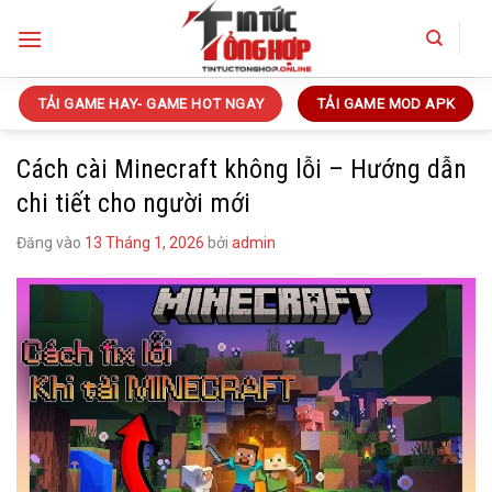
Bỏ
qua
nội
dung
TẢI GAME HAY- GAME HOT NGAY
TẢI GAME MOD APK
Cách cài Minecraft không lỗi – Hướng dẫn
chi tiết cho người mới
Đăng vào
13 Tháng 1, 2026
bởi
admin