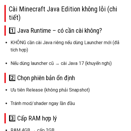
Cài Minecraft Java Edition
không lỗi
(chi
tiết)
1️⃣ Java Runtime – có cần cài không?
KHÔNG cần cài Java riêng
nếu dùng Launcher mới (đã
tích hợp)
Nếu dùng launcher cũ → cài
Java 17
(khuyến nghị)
2️⃣ Chọn phiên bản ổn định
Ưu tiên
Release
(không phải Snapshot)
Tránh mod/shader ngay lần đầu
3️⃣ Cấp RAM hợp lý
RAM 4GB → cấp
2GB