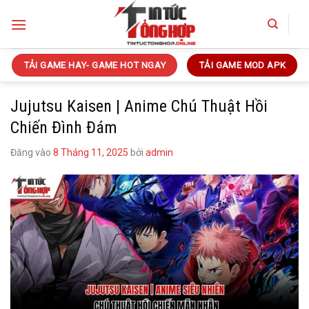
Bỏ
qua
nội
dung
TẢI GAME HAY- GAME HOT NGAY
TẢI GAME MOD APK
Jujutsu Kaisen | Anime Chú Thuật Hồi
Chiến Đình Đám
Đăng vào
8 Tháng 11, 2025
bởi
admin