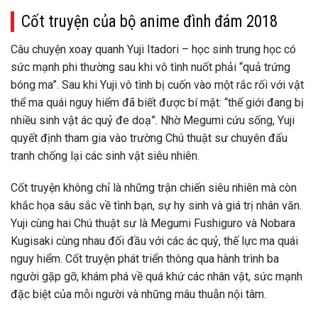
Cốt truyện của bộ anime đình đám 2018
Câu chuyện xoay quanh Yuji Itadori – học sinh trung học có
sức mạnh phi thường sau khi vô tình nuốt phải “quả trứng
bóng ma”. Sau khi Yuji vô tình bị cuốn vào một rắc rối với vật
thể ma quái nguy hiểm đã biết được bí mật: “thế giới đang bị
nhiều sinh vật ác quỷ đe doạ”. Nhờ Megumi cứu sống, Yuji
quyết định tham gia vào trường Chú thuật sư chuyên đấu
tranh chống lại các sinh vật siêu nhiên.
Cốt truyện không chỉ là những trận chiến siêu nhiên mà còn
khắc họa sâu sắc về tình bạn, sự hy sinh và giá trị nhân văn.
Yuji cùng hai Chú thuật sư là Megumi Fushiguro và Nobara
Kugisaki cùng nhau đối đầu với các ác quỷ, thế lực ma quái
nguy hiểm. Cốt truyện phát triển thông qua hành trình ba
người gặp gỡ, khám phá về quá khứ các nhân vật, sức mạnh
đặc biệt của mỗi người và những mâu thuẫn nội tâm.