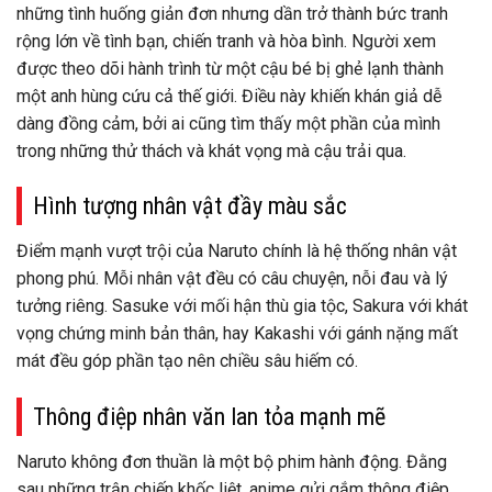
những tình huống giản đơn nhưng dần trở thành bức tranh
rộng lớn về tình bạn, chiến tranh và hòa bình. Người xem
được theo dõi hành trình từ một cậu bé bị ghẻ lạnh thành
một anh hùng cứu cả thế giới. Điều này khiến khán giả dễ
dàng đồng cảm, bởi ai cũng tìm thấy một phần của mình
trong những thử thách và khát vọng mà cậu trải qua.
Hình tượng nhân vật đầy màu sắc
Điểm mạnh vượt trội của Naruto chính là hệ thống nhân vật
phong phú. Mỗi nhân vật đều có câu chuyện, nỗi đau và lý
tưởng riêng. Sasuke với mối hận thù gia tộc, Sakura với khát
vọng chứng minh bản thân, hay Kakashi với gánh nặng mất
mát đều góp phần tạo nên chiều sâu hiếm có.
Thông điệp nhân văn lan tỏa mạnh mẽ
Naruto không đơn thuần là một bộ phim hành động. Đằng
sau những trận chiến khốc liệt, anime gửi gắm thông điệp