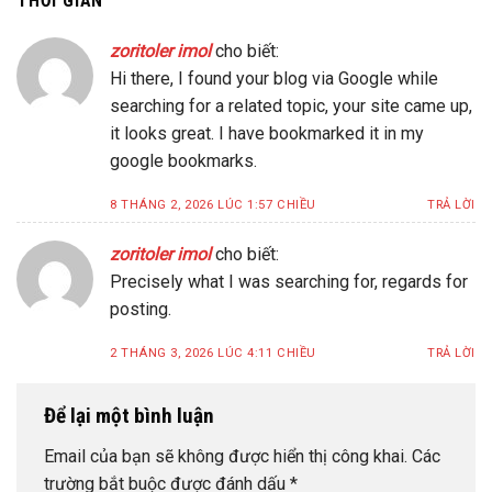
THỜI GIAN
”
zoritoler imol
cho biết:
Hi there, I found your blog via Google while
searching for a related topic, your site came up,
it looks great. I have bookmarked it in my
google bookmarks.
8 THÁNG 2, 2026 LÚC 1:57 CHIỀU
TRẢ LỜI
zoritoler imol
cho biết:
Precisely what I was searching for, regards for
posting.
2 THÁNG 3, 2026 LÚC 4:11 CHIỀU
TRẢ LỜI
Để lại một bình luận
Email của bạn sẽ không được hiển thị công khai.
Các
trường bắt buộc được đánh dấu
*