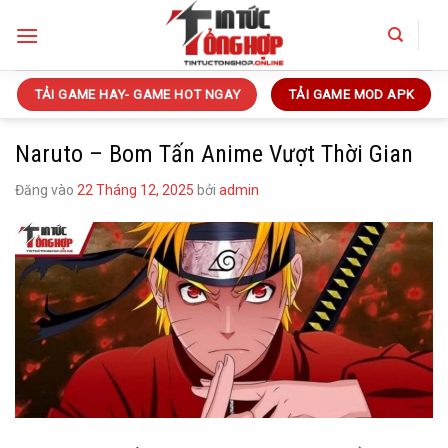
Bỏ
qua
nội
dung
TẢI GAME HAY- GAME HOT NGAY
TẢI GAME MOD APK
Naruto – Bom Tấn Anime Vượt Thời Gian
Đăng vào
22 Tháng 12, 2025
bởi
admin