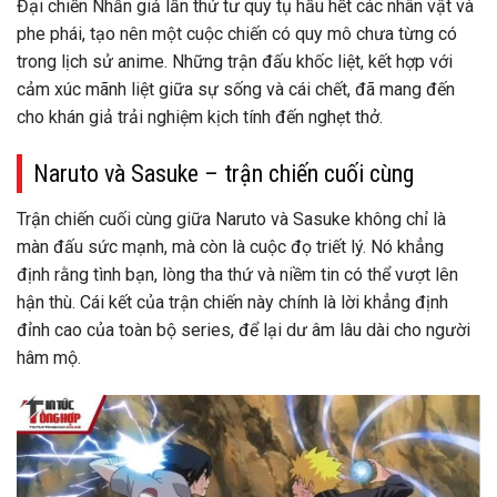
Đại chiến Nhẫn giả lần thứ tư quy tụ hầu hết các nhân vật và
phe phái, tạo nên một cuộc chiến có quy mô chưa từng có
trong lịch sử anime. Những trận đấu khốc liệt, kết hợp với
cảm xúc mãnh liệt giữa sự sống và cái chết, đã mang đến
cho khán giả trải nghiệm kịch tính đến nghẹt thở.
Naruto và Sasuke – trận chiến cuối cùng
Trận chiến cuối cùng giữa Naruto và Sasuke không chỉ là
màn đấu sức mạnh, mà còn là cuộc đọ triết lý. Nó khẳng
định rằng tình bạn, lòng tha thứ và niềm tin có thể vượt lên
hận thù. Cái kết của trận chiến này chính là lời khẳng định
đỉnh cao của toàn bộ series, để lại dư âm lâu dài cho người
hâm mộ.