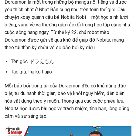
Doraemon là một trong những bộ manga nổi tiếng và được
yêu thích nhất ở Nhật Bản cũng như trên toàn thế giới. Câu
chuyện xoay quanh cậu bé Nobita Nobi – một học sinh lười
biếng, vụng về và thường gặp rắc rối trong học tập cũng như
cuộc sống hàng ngày. Từ thế kỷ 22, chú robot mèo
Doraemon được gửi về quá khứ để giúp đỡ Nobita, mang
theo túi thần kỳ chứa vô số bảo bối kỳ diệu.
Tên gốc: ドラえもん
Tác giả: Fujiko Fujio
Mỗi bảo bối trong túi của Doraemon đều có khả năng đặc
biệt, từ du hành thời gian, bảo vệ khỏi nguy hiểm, đến biến
hóa vật dụng theo ý muốn. Thông qua các cuộc phiêu lưu,
Nobita học được bài học về trách nhiệm, tình bạn, lòng dũng
cảm và sự sáng tạo.