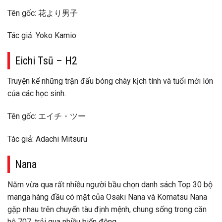
Tên gốc: 花より男子
Tác giả: Yoko Kamio
Eichi Tsū – H2
Truyện kể những trận đấu bóng chày kịch tính và tuổi mới lớn
của các học sinh.
Tên gốc: エイチ・ツー
Tác giả: Adachi Mitsuru
Nana
Năm vừa qua rất nhiều người bầu chọn danh sách Top 30 bộ
manga hàng đầu có mặt của Osaki Nana và Komatsu Nana
gặp nhau trên chuyến tàu định mệnh, chung sống trong căn
hộ 707, trải qua nhiều biến động.