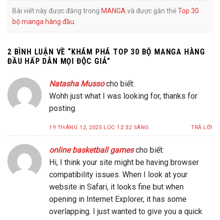
Bài viết này được đăng trong
MANGA
và được gắn thẻ
Top 30
bộ manga hàng đầu
.
2 BÌNH LUẬN VỀ “
KHÁM PHÁ TOP 30 BỘ MANGA HÀNG
ĐẦU HẤP DẪN MỌI ĐỘC GIẢ
”
Natasha Musso
cho biết:
Wohh just what I was looking for, thanks for
posting.
19 THÁNG 12, 2025 LÚC 12:32 SÁNG
TRẢ LỜI
online basketball games
cho biết:
Hi, I think your site might be having browser
compatibility issues. When I look at your
website in Safari, it looks fine but when
opening in Internet Explorer, it has some
overlapping. I just wanted to give you a quick