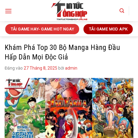
Bỏ
qua
nội
dung
TẢI GAME HAY- GAME HOT NGAY
TẢI GAME MOD APK
Khám Phá Top 30 Bộ Manga Hàng Đầu
Hấp Dẫn Mọi Độc Giả
Đăng vào
27 Tháng 8, 2025
bởi
admin