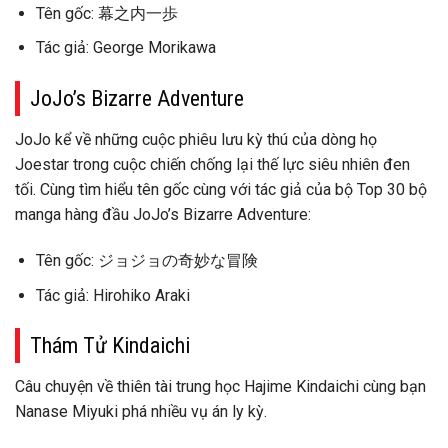
Tên gốc: 幕之内一歩
Tác giả: George Morikawa
JoJo’s Bizarre Adventure
JoJo kể về những cuộc phiêu lưu kỳ thú của dòng họ
Joestar trong cuộc chiến chống lại thế lực siêu nhiên đen
tối. Cùng tìm hiểu tên gốc cùng với tác giả của bộ Top 30 bộ
manga hàng đầu JoJo’s Bizarre Adventure:
Tên gốc: ジョジョの奇妙な冒険
Tác giả: Hirohiko Araki
Thám Tử Kindaichi
Câu chuyện về thiên tài trung học Hajime Kindaichi cùng bạn
Nanase Miyuki phá nhiều vụ án ly kỳ.